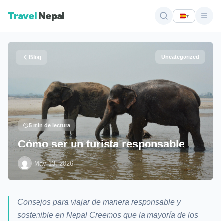
Travel
Nepal
▾
Blog
Uncategorized
5 min de lectura
Cómo ser un turista responsable
·
May 13, 2026
Consejos para viajar de manera responsable y
sostenible en Nepal Creemos que la mayoría de los