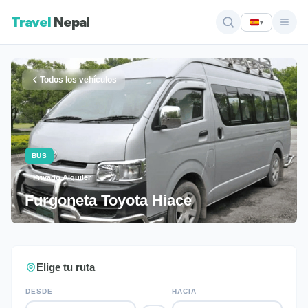
Travel
Nepal
▾
Todos los vehículos
BUS
Privado Alquiler
Furgoneta Toyota Hiace
Elige tu ruta
DESDE
HACIA