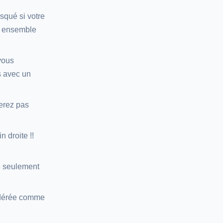
squé si votre
es ensemble
vous
s avec un
serez pas
 droite !!
me seulement
sidérée comme