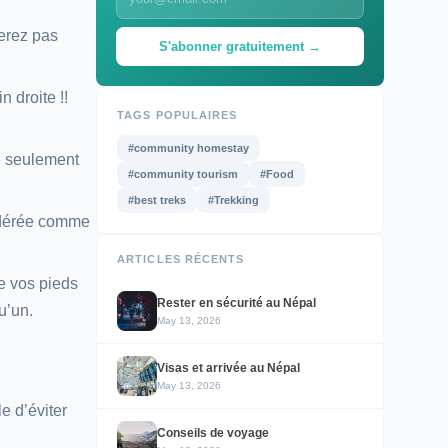
serez pas
S'abonner gratuitement →
 droite !!
TAGS POPULAIRES
#community homestay
me seulement
#community tourism
#Food
#best treks
#Trekking
sidérée comme
ARTICLES RÉCENTS
e vos pieds
Rester en sécurité au Népal
u’un.
May 13, 2026
Visas et arrivée au Népal
May 13, 2026
e d’éviter
Conseils de voyage