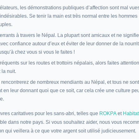
lateurs, les démonstrations publiques d’affection sont mal vue
s indésirables. Se tenir la main est très normal entre les hommes
uples.
rrants à travers le Népal. La plupart sont amicaux et ne signifi
vec confiance autour d’eux et éviter de leur donner de la nourrit
squ’à chez vous si vous le faites !
équents sur les routes et trottoirs népalais, alors faites attenti
la nuit.
rencontrerez de nombreux mendiants au Népal, et tous ne sont
en leur donnant quoi que ce soit, car cela crée une culture peu 
e.
res caritatives pour les sans-abri, telles que
ROKPA
et
Habitat
oyable dans notre pays. Si vous souhaitez aider, nous vous rec
n qui veillera à ce que votre argent soit utilisé judicieusement.