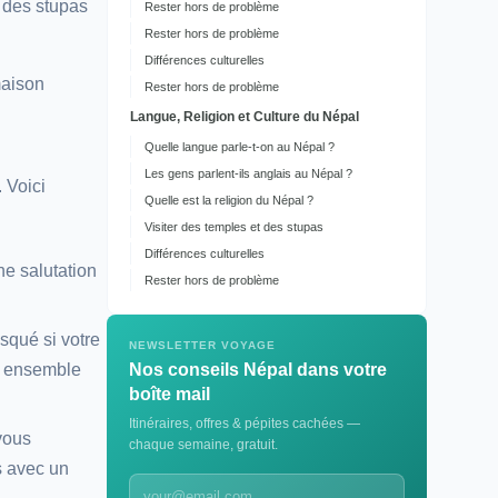
 des stupas
Rester hors de problème
Rester hors de problème
Différences culturelles
maison
Rester hors de problème
Langue, Religion et Culture du Népal
Quelle langue parle-t-on au Népal ?
Les gens parlent-ils anglais au Népal ?
 Voici
Quelle est la religion du Népal ?
Visiter des temples et des stupas
Différences culturelles
ne salutation
Rester hors de problème
squé si votre
NEWSLETTER VOYAGE
es ensemble
Nos conseils Népal dans votre
boîte mail
Itinéraires, offres & pépites cachées —
vous
chaque semaine, gratuit.
s avec un