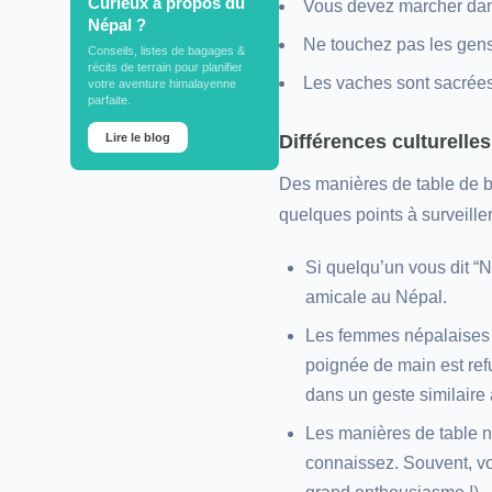
Curieux à propos du
Vous devez marcher dans
Népal ?
Ne touchez pas les gens 
Conseils, listes de bagages &
récits de terrain pour planifier
Les vaches sont sacrées
votre aventure himalayenne
parfaite.
Lire le blog
Différences culturelles
Des manières de table de ba
quelques points à surveiller
Si quelqu’un vous dit “N
amicale au Népal.
Les femmes népalaises n
poignée de main est ref
dans un geste similaire 
Les manières de table n
connaissez. Souvent, v