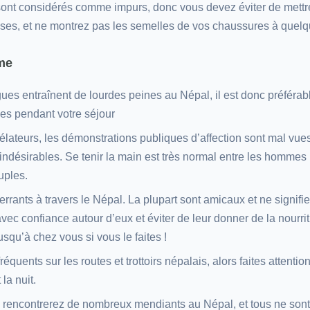
sont considérés comme impurs, donc vous devez éviter de mettr
aises, et ne montrez pas les semelles de vos chaussures à quelq
me
ues entraînent de lourdes peines au Népal, il est donc préférabl
es pendant votre séjour
lateurs, les démonstrations publiques d’affection sont mal vue
s indésirables. Se tenir la main est très normal entre les hommes
uples.
rrants à travers le Népal. La plupart sont amicaux et ne signifi
vec confiance autour d’eux et éviter de leur donner de la nourrit
squ’à chez vous si vous le faites !
équents sur les routes et trottoirs népalais, alors faites attenti
la nuit.
rencontrerez de nombreux mendiants au Népal, et tous ne sont