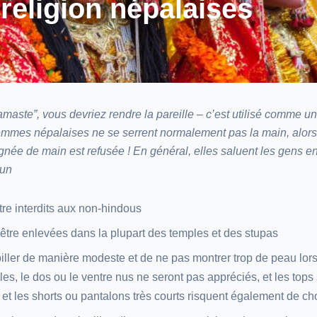
 religion népalaises
maste”, vous devriez rendre la pareille – c’est utilisé comme un
emmes népalaises ne se serrent normalement pas la main, alor
gnée de main est refusée ! En général, elles saluent les gens en
 un
tre interdits aux non-hindous
être enlevées dans la plupart des temples et des stupas
biller de manière modeste et de ne pas montrer trop de peau lors 
les, le dos ou le ventre nus ne seront pas appréciés, et les tops
et les shorts ou pantalons très courts risquent également de ch