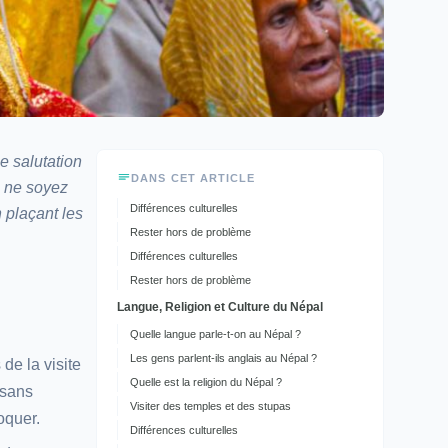
e salutation
DANS CET ARTICLE
s ne soyez
Différences culturelles
 plaçant les
Rester hors de problème
Différences culturelles
Rester hors de problème
Langue, Religion et Culture du Népal
Quelle langue parle-t-on au Népal ?
Les gens parlent-ils anglais au Népal ?
de la visite
Quelle est la religion du Népal ?
 sans
Visiter des temples et des stupas
oquer.
Différences culturelles