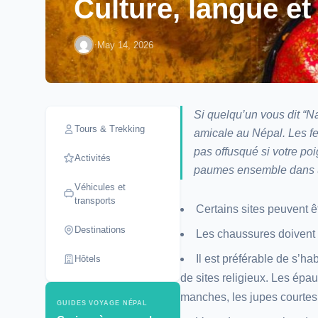
Culture, langue et
·
May 14, 2026
Si quelqu’un vous dit “Na
Tours & Trekking
amicale au Népal. Les f
pas offusqué si votre poi
Activités
paumes ensemble dans
Véhicules et
transports
Certains sites peuvent ê
Destinations
Les chaussures doivent 
Il est préférable de s’ha
Hôtels
de sites religieux. Les épau
manches, les jupes courtes 
GUIDES VOYAGE NÉPAL