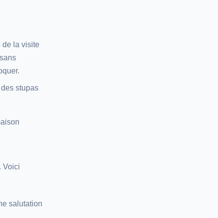
de la visite
 sans
oquer.
 des stupas
maison
 Voici
ne salutation