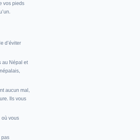
e vos pieds
u’un.
e d’éviter
s au Népal et
 népalais,
ent aucun mal,
ure. Ils vous
on où vous
 pas