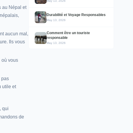
May 13, 2026
s au Népal et
Durabilité et Voyage Responsables
 népalais,
May 13, 2026
Comment être un touriste
ent aucun mal,
responsable
ure. Ils vous
May 13, 2026
on où vous
 pas
utile et
, qui
ommandons de