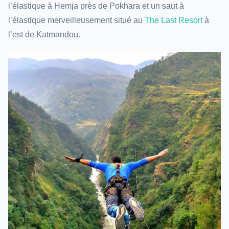
l’élastique à Hemja près de Pokhara et un saut à
l’élastique merveilleusement situé au
The Last Resort
à
l’est de Katmandou.