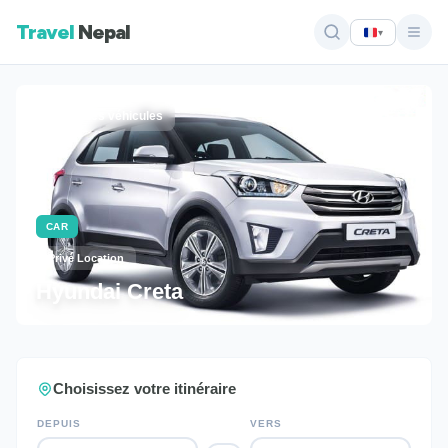
Travel
Nepal
▾
Tous les véhicules
CAR
Privé Location
Hyundai Creta
Choisissez votre itinéraire
DEPUIS
VERS