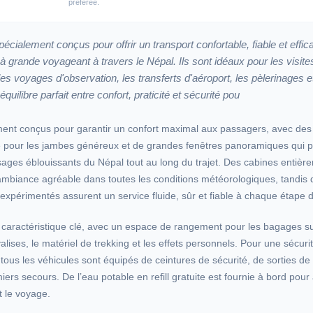
préférée.
écialement conçus pour offrir un transport confortable, fiable et effic
 grande voyageant à travers le Népal. Ils sont idéaux pour les visites
es voyages d'observation, les transferts d'aéroport, les pèlerinages 
quilibre parfait entre confort, praticité et sécurité pou
ment conçus pour garantir un confort maximal aux passagers, avec de
e pour les jambes généreux et de grandes fenêtres panoramiques qui 
ages éblouissants du Népal tout au long du trajet. Des cabines entièr
ambiance agréable dans toutes les conditions météorologiques, tandis
expérimentés assurent un service fluide, sûr et fiable à chaque étape 
 caractéristique clé, avec un espace de rangement pour les bagages su
valises, le matériel de trekking et les effets personnels. Pour une sécuri
s, tous les véhicules sont équipés de ceintures de sécurité, de sorties de
miers secours. De l’eau potable en refill gratuite est fournie à bord pour
 le voyage.