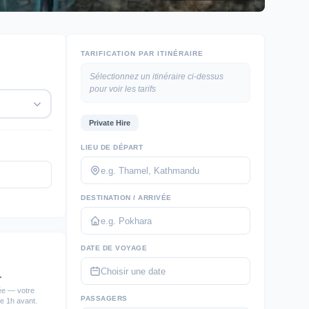
TARIFICATION PAR ITINÉRAIRE
Sélectionnez un itinéraire ci-dessus
pour voir les tarifs
Private Hire
LIEU DE DÉPART
DESTINATION / ARRIVÉE
DATE DE VOYAGE
r
ée — votre
PASSAGERS
e 1h avant.