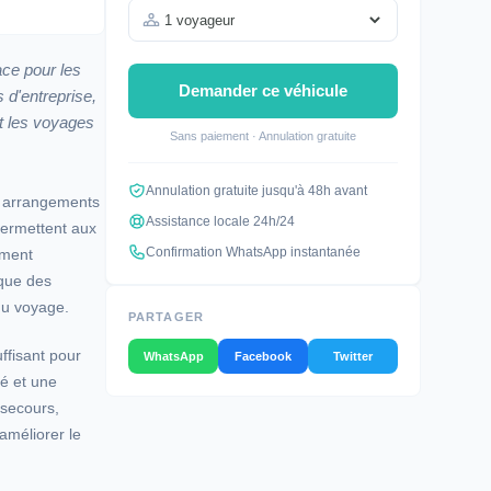
ace pour les
Demander ce véhicule
 d'entreprise,
et les voyages
Sans paiement · Annulation gratuite
Annulation gratuite jusqu'à 48h avant
s arrangements
Assistance locale 24h/24
permettent aux
Confirmation WhatsApp instantanée
ement
 que des
du voyage.
PARTAGER
ffisant pour
WhatsApp
Facebook
Twitter
té et une
 secours,
 améliorer le