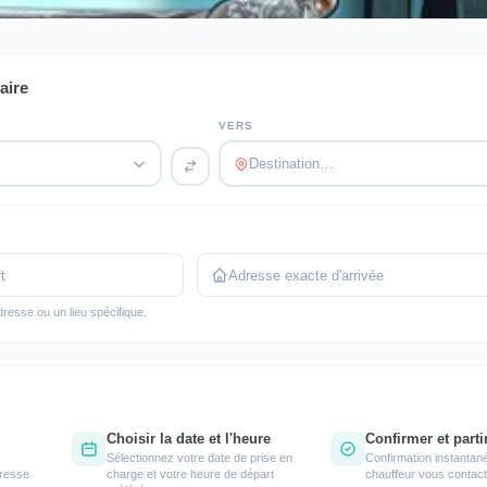
aire
VERS
Destination…
dresse ou un lieu spécifique.
Choisir la date et l'heure
Confirmer et parti
Sélectionnez votre date de prise en
Confirmation instantan
dresse
charge et votre heure de départ
chauffeur vous contact