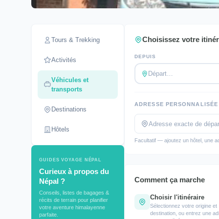
Choisissez votre itinér
Tours & Trekking
DEPUIS
Activités
Départ…
Véhicules et
transports
ADRESSE PERSONNALISÉE
Destinations
Hôtels
Facultatif — ajoutez un hôtel, une a
GUIDES VOYAGE NÉPAL
Curieux à propos du
Comment ça marche
Népal ?
Conseils, listes de bagages &
Choisir l'itinéraire
récits de terrain pour planifier
Sélectionnez votre origine et
votre aventure himalayenne
destination, ou entrez une a
parfaite.