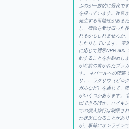
ぶのが一般的に最良です
を扱っています。改良
発生する可能性があるた
し、荷物を受け取った
れるかもしれませんが
したりしています。 空
に応じて通常NPR 80
約することをお勧めし
が名前の書かれたプラ
す。 ネパールへの陸路
リ）、ラクサウ（ビル
ガルなど）を通じて、
がいくつかあります。 
国できるほか、ハイキ
での個人旅行は制限され
た状況になることがあ
が、事前にオンライン