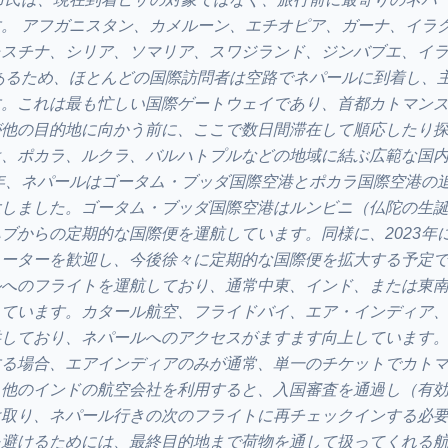
。 アフガニスタン、カメルーン、エチオピア、ガーナ、イラ
スチナ、シリア、ソマリア、スワジランド、ジンバブエ、イラ
あるため、ほとんどの国際訪問者は空路でネパールに到着し、
す。これは最も忙しい国際ゲートウェイであり、首都カトマン
が他の目的地に向かう前に、ここで数日間滞在して順応したり
は、ポカラ、ルクラ、バルハトプルなどの地域に結ぶ広範な国
年、ネパールはゴータム・ブッダ国際空港とポカラ国際空港の
大しました。ゴータム・ブッダ国際空港はルンビニ（仏陀の生
ブからの定期的な国際便を運航しています。同様に、2023年
ーターを歓迎し、今後徐々に定期的な国際便を拡大する予定で
ルへのフライトを運航しており、通常中東、インド、または東
しています。カタール航空、フライドバイ、エア・インディア
しており、ネパールへのアクセスがますます向上しています。 
する場合、エアインディアのみが通常、単一のチケットでカト
。他のインドの航空会社を利用すると、入国審査を通過し（有
け取り、ネパール行きの次のフライトに再チェックインする必
を避けるためには、最終目的地まで荷物を通して扱ってくれる