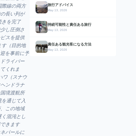
旅行アドバイス
国際線の両方
May 13, 2026
での長い列が
続きを完了
持続可能性と責任ある旅行
で少し圧倒さ
May 13, 2026
ービスを提供
責任ある観光客になる方法
ます（目的地
May 13, 2026
送迎を事前に予
、ドライバー
してくれま
ハワ（スナウ
マヘンドラナ
な国境渡航所
境を通じて入
が、この地域
遅く混沌とし
得できます
はネパールに