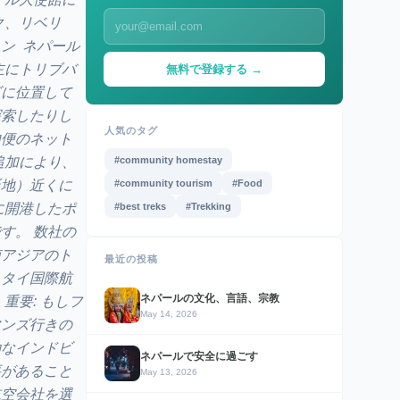
ク、リベリ
ン ネパール
主にトリブバ
無料で登録する →
ズに位置して
探索したりし
人気のタグ
内便のネット
追加により、
#community homestay
誕地）近くに
#community tourism
#Food
に開港したポ
#best treks
#Trekking
す。 数社の
南アジアのト
最近の投稿
、タイ国際航
ネパールの文化、言語、宗教
重要: もしフ
May 14, 2026
マンズ行きの
効なインドビ
ネパールで安全に過ごす
要があること
May 13, 2026
航空会社を選