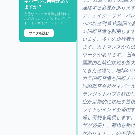
ネパールに興味があり
ますか？
連絡する必要があります
完璧なヒマラヤ冒険を計画する
ア、ナイジェリア、パレ
ためのヒント、パッキングリス
への航空到着 内陸国で
ト、インサイダーストーリー。
ン国際空港を利用しま
ブログを読む
います。多くの旅行者
ます。カトマンズから
ワークがあります。 近
国際的な航空接続を拡
できた空港で、地域のハ
カラ国際空港も国際チャ
国際航空会社がネパー
ランジットハブを経由
空が定期的に接続を提供
ライトがインドを経由
通し荷物を提供します
ザが必要）、荷物を受
があります。この不便