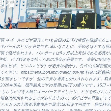
到着
境 ネパールのビザ要件 いつも自国の公式な情報を確認するこ
ネパールのビザが必要です. 幸いなことに、手続きはとても簡
境で発行されます。パスポートは6ヶ月以上有効である必要が
住所、ビザ料金を支払うための現金が必要です。 事前に申請
：学生ビザ、ビジネスビザ）が必要な場合は、公式の入国管理
 https://nepaliport.immigration.gov.np 料金は
USDが望ましいですが、他の主要な通貨も受け入れられます。料
26年現在、標準観光ビザの費用は以下の通りです； 15日 – US
 US$125 もしもビザを大幅にオーバーステイしたり、ビザを改ざん
場合は拘束されることがありますので、必ずビザを尊重してく
とポカラの入国管理事務所で最大150日まで可能で、最低料金は
市民は、現在到着ビザの対象ではなく、旅行前に最寄りのネパ