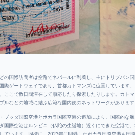
どの国際訪問者は空路でネパールに到着し、主にトリブバン国
国際ゲートウェイであり、首都カトマンズに位置しています。
、ここで数日間滞在して順応したり探索したりします。カトマ
プルなどの地域に結ぶ広範な国内便のネットワークがあります
・ブッダ国際空港とポカラ国際空港の追加により、国際的な航
ダ国際空港はルンビニ（仏陀の生誕地）近くにできた空港で、
しています。同様に、2023年に開港したポカラ国際空港も国