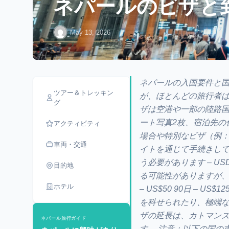
ネパールのビザと
·
May 13, 2026
ネパールの入国要件と国
ツアー＆トレッキン
が、ほとんどの旅行者は
グ
ザは空港や一部の陸路国
ート写真2枚、宿泊先の
アクティビティ
場合や特別なビザ（例
車両・交通
イトを通じて手続きしてください。
う必要があります – 
目的地
る可能性がありますが、20
ホテル
– US$50 90日 –
を科せられたり、極端な
ザの延長は、カトマンズ
ネパール旅行ガイド
す。 注意：以下の国の