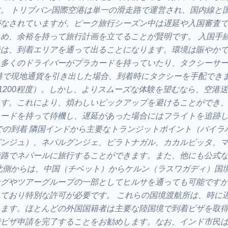
。 トリブバン国際空港は単一の滑走路で運営され、国内線と
がなされていますが、ピーク旅行シーズン中は遅延や入国審査
め、余裕を持って旅行計画を立てることが賢明です。 入国手
後は、到着エリアを通って出ることになります。環境は賑やか
、多くのドライバーがプラカードを持っていたり、タクシーサ
港で現地通貨を引き出した場合、到着時にタクシーを手配でき
0–1200程度）。しかし、よりスムーズな体験を望むなら、空港
ます。これにより、煩わしいピックアップを避けることができ
カードを持って待機し、遅延があった場合にはフライトを追跡
での到着 隣国インドから主要なトランジットポイント（バイラ
グンジュ）、ネパルグンジェ、ビラトナガル、カカルビッタ、
陸路でネパールに旅行することができます。また、他にも公式
北側からは、中国（チベット）からケルン（ラスワガディ）国
ングやツアーグループの一部としてヒルサを通っても可能です
ており特別な許可が必要です。 これらの国境渡航所は、時に
ります。ほとんどの外国国籍者は主要な陸国境で到着ビザを取
でビザ申請を完了することをお勧めします。なお、インド市民