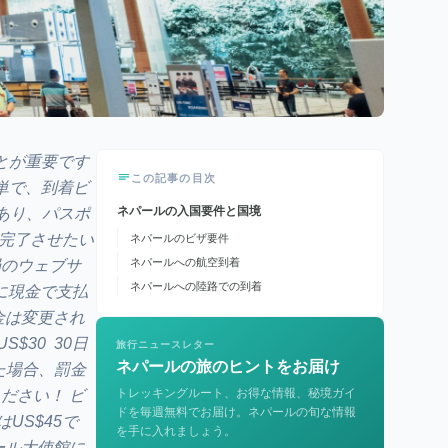
とが重要です
この記事の目次
単で、到着ビ
ネパールの入国要件と国境
あり、パスポ
を完了させたい
ネパールのビザ要件
ネパールへの航空到着
局のウェブサ
ネパールへの陸路での到着
到着時に現金で支払
金は変更され
$30 30日
旅行ニュースレター
ネパールの旅のヒントをお届け
した場合、罰金
トレッキングルート、お得な情報、秘境ガイ
ださい！ ビ
ドを毎週無料でお届け。ネパールの旬な情報
US$45で
を手に入れましょう。
ール大使館に