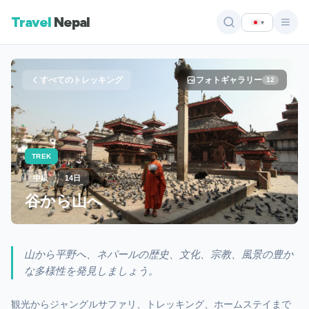
Travel
Nepal
▾
すべてのトレッキング
フォトギャラリー
12
TREK
中級
14日
谷から山へ
山から平野へ、ネパールの歴史、文化、宗教、風景の豊か
な多様性を発見しましょう。
観光からジャングルサファリ、トレッキング、ホームステイまで