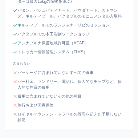
ターは最大15kgの荷物を運ぶ）
パタン、パシュパティナート、バウダナート、カトマン
ズ、キルティプール、バクタプルのモニュメンタル入場料
キルティプールでのランジャナ・リピのセッション
バクタプルでの木工彫刻ワークショップ
アンナプルナ保護地域許可証（ACAP）
トレッカー情報管理システム（TIMS）
含まれない
パッケージに含まれていないすべての食事
バー料金、ランドリー、電話代、個人的なチップなど、個
人的な性質の費用
費用に含まれていないその他の項目
旅行および医療保険
ロイヤルマウンテン・トラベルの管理を超えた予期しない
状況