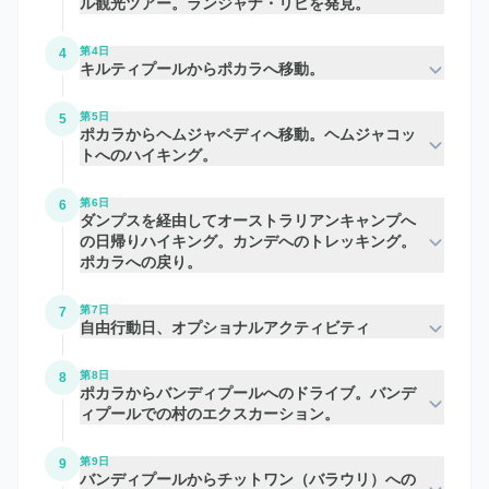
ル観光ツアー。ランジャナ・リピを発見。
第4日
4
キルティプールからポカラへ移動。
第5日
5
ポカラからヘムジャペディへ移動。ヘムジャコッ
トへのハイキング。
第6日
6
ダンプスを経由してオーストラリアンキャンプへ
の日帰りハイキング。カンデへのトレッキング。
ポカラへの戻り。
第7日
7
自由行動日、オプショナルアクティビティ
第8日
8
ポカラからバンディプールへのドライブ。バンデ
ィプールでの村のエクスカーション。
第9日
9
バンディプールからチットワン（バラウリ）への