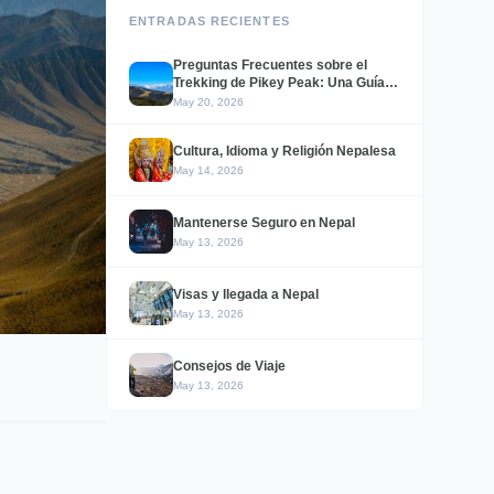
ENTRADAS RECIENTES
Preguntas Frecuentes sobre el
Trekking de Pikey Peak: Una Guía
Sencilla para Trekking de
May 20, 2026
Principiantes
Cultura, Idioma y Religión Nepalesa
May 14, 2026
Mantenerse Seguro en Nepal
May 13, 2026
Visas y llegada a Nepal
May 13, 2026
Consejos de Viaje
May 13, 2026