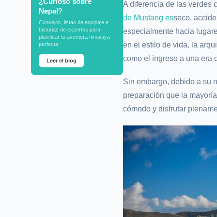
¿Curioso sobre
A diferencia de las verdes
Nepal?
de Mustang es
seco, accide
Consejos, listas de equipaje e
historias de expertos para
especialmente hacia lugare
planificar tu aventura himalaya
en el estilo de vida, la arq
perfecta.
como el ingreso a una era d
Leer el blog
Sin embargo, debido a su n
preparación que la mayoría
cómodo y disfrutar plename