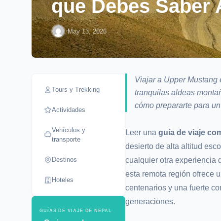
que Debes Saber A
·
May 13, 2026
Viajar a Upper Mustang e
Tours y Trekking
tranquilas aldeas montañ
cómo prepararte para u
Actividades
Vehículos y
Leer una
guía de viaje c
transporte
desierto de alta altitud es
Destinos
cualquier otra experiencia 
esta remota región ofrece 
Hoteles
centenarios y una fuerte c
generaciones.
GUÍAS DE VIAJE DE NEPAL