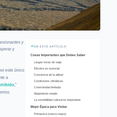
resionantes y
EN ESTE ARTÍCULO
sperar y
Cosas Importantes que Debes Saber
Largas horas de viaje:
Efectivo es esencial:
or este único
Conciencia de la altitud:
nte a
Condiciones climáticas:
ohibido
,
”
Conectividad limitada:
erios
Alojamiento simple:
La sensibilidad cultural es importante:
Mejor Época para Visitar
Primavera (marzo-mayo):