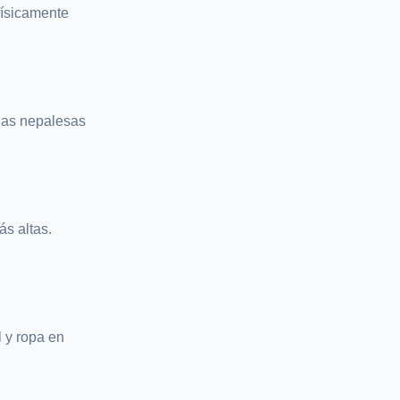
físicamente
pias nepalesas
s altas.
 y ropa en