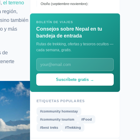
l,
el terreno
Otoño (septiembre-noviembre):
 región,
 sino también
BOLETÍN DE VIAJES
co y más
Consejos sobre Nepal en tu
bandeja de entrada
Rutas de trekking, ofertas y tesoros ocultos —
cada semana, gratis.
s de
tenerte
Suscríbete gratis →
ETIQUETAS POPULARES
#community homestay
#community tourism
#Food
#best treks
#Trekking