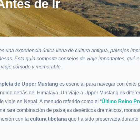
ntes de Ir
s una experiencia única llena de cultura antigua, paisajes imp
esas. Esta guía comparte consejos de viaje importantes, qué e
n viaje cómodo y memorable.
ompleta de Upper Mustang
es esencial para navegar con éxito p
condido detrás del Himalaya. Un viaje a Upper Mustang es difere
de viaje en Nepal. A menudo referido como el “
Último Reino Pr
una rara combinación de paisajes desérticos dramáticos, monast
onexión con la
cultura tibetana
que ha sido preservada durante