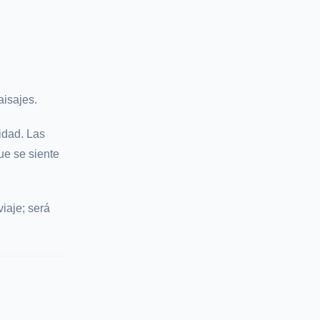
aisajes.
cidad. Las
ue se siente
iaje; será