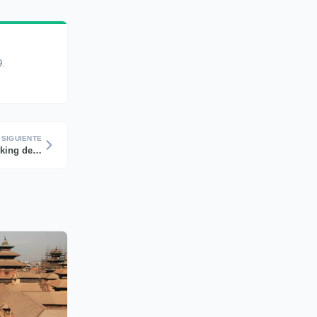
9.
SIGUIENTE
Guía Completa de Empaque para el Trekking de Langtang: Esenciales que No Debes Perderte