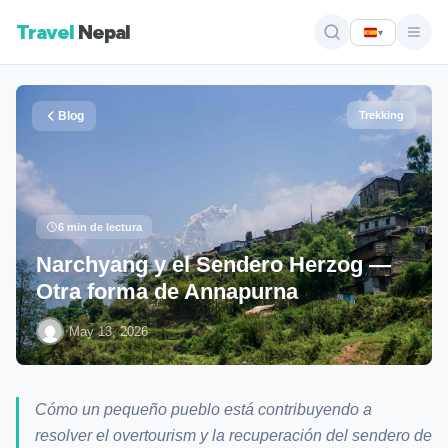
Travel
Nepal
▾
Blog
Trekking
6 min de lectura
Narchyang y el Sendero Herzog —
Otra forma de Annapurna
·
May 13, 2026
Cómo un pequeño pueblo está contribuyendo a
resolver el overtourism y la recuperación del sendero de