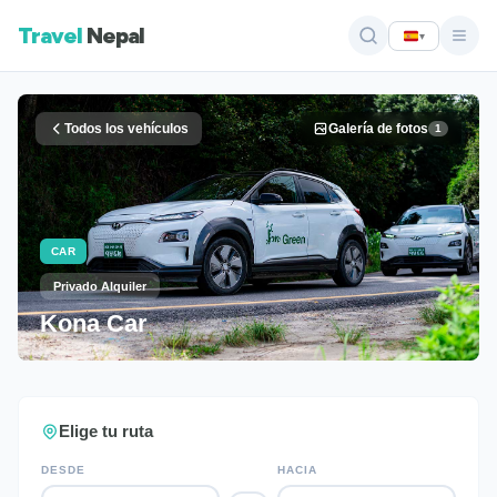
Travel
Nepal
▾
Todos los vehículos
Galería de fotos
1
CAR
Privado Alquiler
Kona Car
Elige tu ruta
DESDE
HACIA