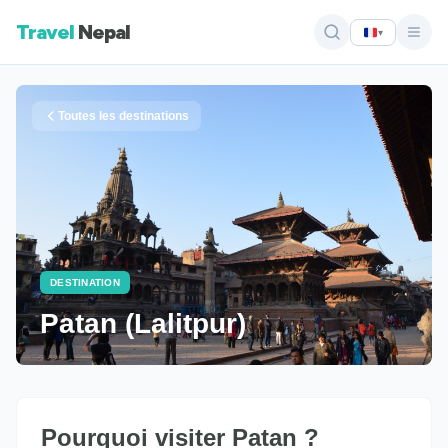
Travel
Nepal
▾
Toutes les destinations
DESTINATION
Patan (Lalitpur)
Pourquoi visiter Patan ?