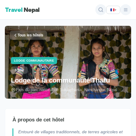
Travel
Nepal
▾
Tous les hôtels
LODGE COMMUNAUTAIRE
3-Star
Lodge de la communauté Tharu
Près du parc national de Suklaphanta, Kanchanpur, Népal
À propos de cet hôtel
Entouré de villages traditionnels, de terres agricoles et