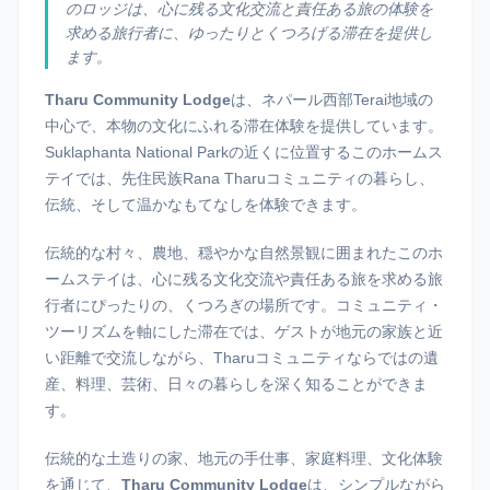
のロッジは、心に残る文化交流と責任ある旅の体験を
求める旅行者に、ゆったりとくつろげる滞在を提供し
ます。
Tharu Community Lodge
は、ネパール西部Terai地域の
中心で、本物の文化にふれる滞在体験を提供しています。
Suklaphanta National Parkの近くに位置するこのホームス
テイでは、先住民族Rana Tharuコミュニティの暮らし、
伝統、そして温かなもてなしを体験できます。
伝統的な村々、農地、穏やかな自然景観に囲まれたこのホ
ームステイは、心に残る文化交流や責任ある旅を求める旅
行者にぴったりの、くつろぎの場所です。コミュニティ・
ツーリズムを軸にした滞在では、ゲストが地元の家族と近
い距離で交流しながら、Tharuコミュニティならではの遺
産、料理、芸術、日々の暮らしを深く知ることができま
す。
伝統的な土造りの家、地元の手仕事、家庭料理、文化体験
を通じて、
Tharu Community Lodge
は、シンプルながら