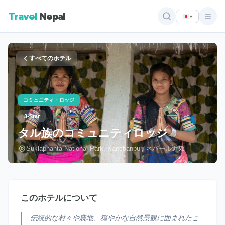
Travel
Nepal
▾
すべてのホテル
コミュニティ・ロッジ
3-Star
タル族のコミュニティロッジ
Suklaphanta National Park, Kanchanpur, ネパール近郊
このホテルについて
伝統的な村々や農地、穏やかな自然景観に囲まれたこ