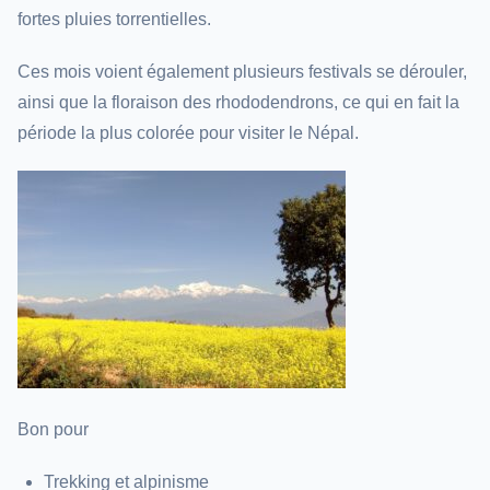
fortes pluies torrentielles.
Ces mois voient également plusieurs festivals se dérouler,
ainsi que la floraison des rhododendrons, ce qui en fait la
période la plus colorée pour visiter le Népal.
Bon pour
Trekking et alpinisme