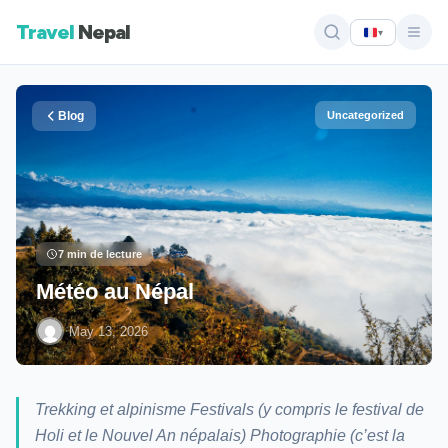
Travel
Nepal
▾
Blog
Uncategorized
7 min de lecture
Météo au Népal
·
May 13, 2026
Trekking et alpinisme Festivals (y compris le festival de
Holi et le Nouvel An népalais) Photographie (c’est la