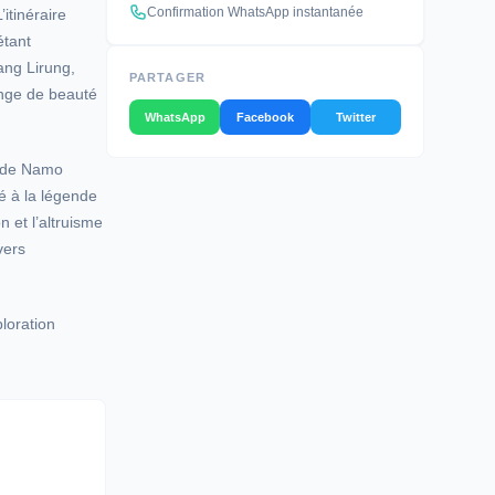
Confirmation WhatsApp instantanée
itinéraire
étant
ng Lirung,
PARTAGER
ange de beauté
WhatsApp
Facebook
Twitter
é de Namo
é à la légende
n et l’altruisme
vers
ploration