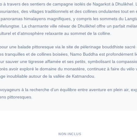
lo à travers des sentiers de campagne isolés de Nagarkot à Dhulikhel. L’
uxuriantes, des villages traditionnels et des collines ondulantes tout en 
anoramas himalayens magnifiques, y compris les sommets du Langta
Melungtse. La charmante ville néwar de Dhulikhel offre un parfait mél
lturel et d’atmosphère relaxante au sommet de la colline.
our une balade pittoresque via le site de pèlerinage bouddhiste sacr
 tranquilles et de collines boisées, Namo Buddha est profondément li
pour sauver une tigresse affamée et ses petits, symbolisant la compassio
Après avoir exploré le domaine du monastère, continuez à faire du vélo 
e inoubliable autour de la vallée de Katmandou.
s voyageurs à la recherche d’un équilibre entre aventure en plein air, ex
ens pittoresques.
NON INCLUS