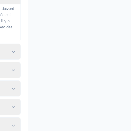
s doivent
née est
Il y a
avec des