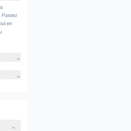
ia
n. Passez
out en
u