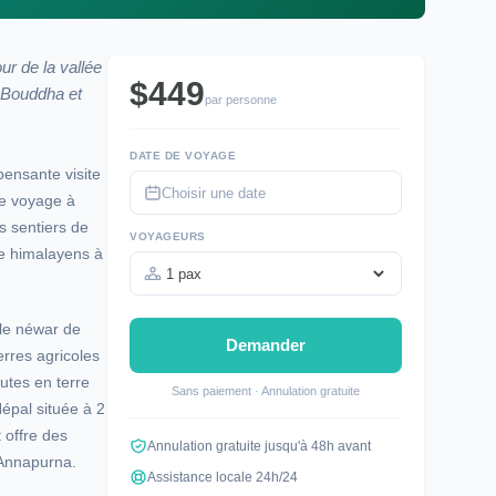
ur de la vallée
$449
o Bouddha et
par personne
DATE DE VOYAGE
pensante visite
Ce voyage à
 sentiers de
VOYAGEURS
ue himalayens à
le néwar de
Demander
erres agricoles
utes en terre
Sans paiement · Annulation gratuite
épal située à 2
 offre des
Annulation gratuite jusqu'à 48h avant
’Annapurna.
Assistance locale 24h/24