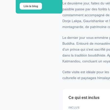
Le deuxième jour, faites du vé
Lire le blog
paisible passe par des forêts l
constamment accompagné de p
Dorje Lakpa, Gaurishankar et 
montagnarde, de patrimoine cu
Le dernier jour vous emmène p
Buddha. Entouré de monastères
d’un prince qui s’est sacrifié 
dans la tradition bouddhiste. 
Katmandou, concluant un voyag
Cette visite est idéale pour le
culturelle et paysages himalay
Ce qui est inclus
INCLUS