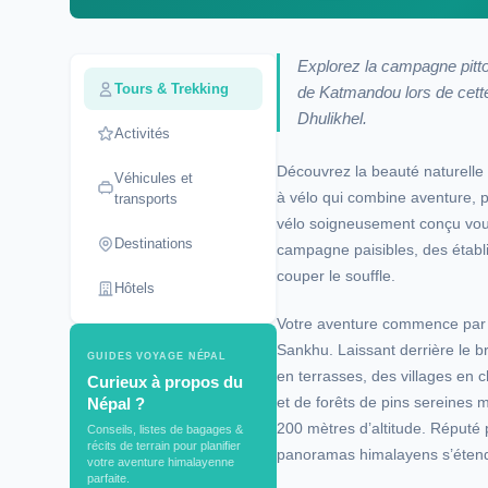
Explorez la campagne pittor
Tours & Trekking
de Katmandou lors de cette
Dhulikhel.
Activités
Découvrez la beauté naturelle 
Véhicules et
à vélo qui combine aventure, 
transports
vélo soigneusement conçu vou
Destinations
campagne paisibles, des établi
couper le souffle.
Hôtels
Votre aventure commence par 
Sankhu. Laissant derrière le b
GUIDES VOYAGE NÉPAL
en terrasses, des villages en 
Curieux à propos du
et de forêts de pins sereines 
Népal ?
200 mètres d’altitude. Réputé 
Conseils, listes de bagages &
récits de terrain pour planifier
panoramas himalayens s’étend
votre aventure himalayenne
parfaite.