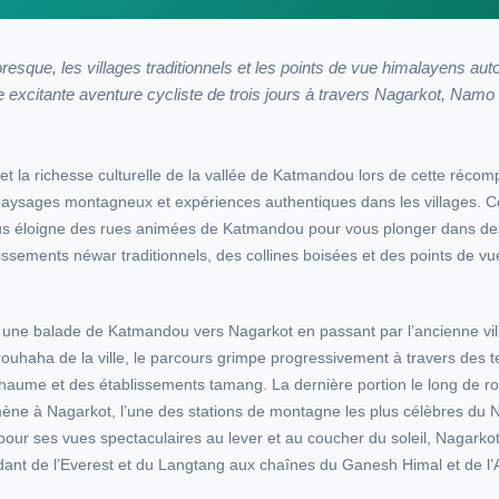
esque, les villages traditionnels et les points de vue himalayens auto
 excitante aventure cycliste de trois jours à travers Nagarkot, Nam
et la richesse culturelle de la vallée de Katmandou lors de cette récom
paysages montagneux et expériences authentiques dans les villages. 
s éloigne des rues animées de Katmandou pour vous plonger dans des
ssements néwar traditionnels, des collines boisées et des points de v
une balade de Katmandou vers Nagarkot en passant par l’ancienne vil
rouhaha de la ville, le parcours grimpe progressivement à travers des t
chaume et des établissements tamang. La dernière portion le long de ro
mène à Nagarkot, l’une des stations de montagne les plus célèbres du N
pour ses vues spectaculaires au lever et au coucher du soleil, Nagarkot
ant de l’Everest et du Langtang aux chaînes du Ganesh Himal et de l