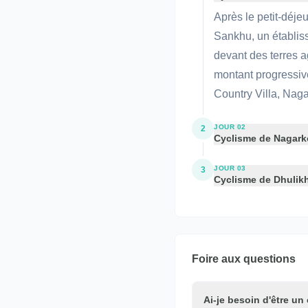
Après le petit-déj
Sankhu, un établiss
devant des terres 
montant progressive
Country Villa, Naga
JOUR 02
2
Cyclisme de Nagarko
JOUR 03
3
Cyclisme de Dhulik
Foire aux questions
Ai-je besoin d'être un