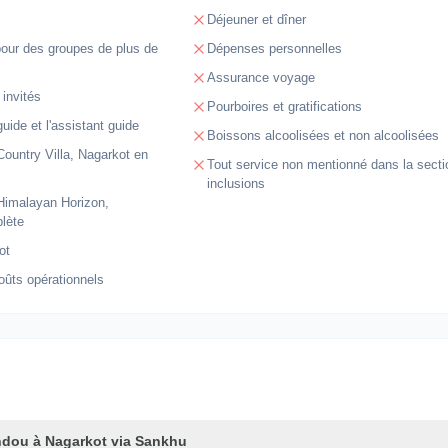
Déjeuner et dîner
pour des groupes de plus de
Dépenses personnelles
Assurance voyage
 invités
Pourboires et gratifications
uide et l'assistant guide
Boissons alcoolisées et non alcoolisées
Country Villa, Nagarkot en
Tout service non mentionné dans la secti
inclusions
Himalayan Horizon,
lète
ot
oûts opérationnels
dou à Nagarkot via Sankhu