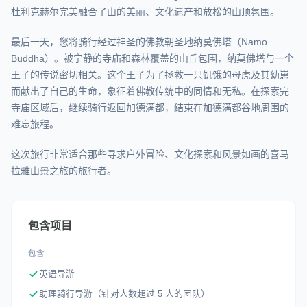
杜利克赫尔完美融合了山的美丽、文化遗产和放松的山顶氛围。
最后一天，您将骑行经过神圣的佛教朝圣地纳莫佛塔（Namo
Buddha）。被宁静的寺庙和森林覆盖的山丘包围，纳莫佛塔与一个
王子的传说密切相关。这个王子为了拯救一只饥饿的母虎及其幼崽
而献出了自己的生命，象征着佛教传统中的同情和无私。在探索完
寺庙区域后，继续骑行返回加德满都，结束在加德满都谷地周围的
难忘旅程。
这次旅行非常适合那些寻求户外冒险、文化探索和风景如画的喜马
拉雅山景之旅的旅行者。
包含项目
包含
英语导游
助理骑行导游（针对人数超过 5 人的团队）