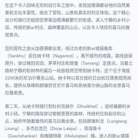
在这个令人回味无穷的自行车之旅中，发现加德满都谷地的自然美
景和文化丰富性，结合了冒险、山景和真实的村庄体验。这个精心
设计的骑行历程把您带离加德满都繁忙的街道，进入宁静的乡村小
径、传统的新ar村庄、森林覆盖的山丘，以及令人惊叹的喜马拉雅
观景点。
您的冒险之旅从加德满都出发，经过古老的新ar城镇桑库
（Sankhu）前往纳卡特（Nagarkot）。离开城市的喧嚣，路线逐渐
爬升，穿过梯田农田、茅草村庄和塔曼（Tamang）定居点。沿着土
路和宁静的松树林的最后一段旅程将您带到纳卡特，这个位于海拔
2200米的尼泊尔著名山站。纳卡特以其壮观的日出和日落景观而闻
名，提供从珠峰和朗塘到甘尼什喜马和安纳普尔纳山脉的全景喜马
拉雅美景。
第二天，从纳卡特骑行到杜利克赫尔（Dhulikhel），途经偏僻的乡
村小径。宁静的路线穿过郁郁葱葱的森林、传统村庄和起伏的山
丘，始终伴随着雄伟的喜马拉雅全景，包括朗塘利戈（Langtang
Lirung）、多杰拉克巴（Dorje Lakpa）、高瑞香卡
（Gaurishankar）和梅隆特斯（Melungtse）峰。迷人的新ar城镇