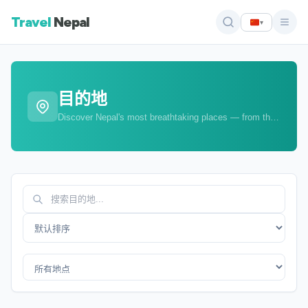
Travel
Nepal
▾
目的地
Discover Nepal's most breathtaking places — from the Terai to the Himalayas