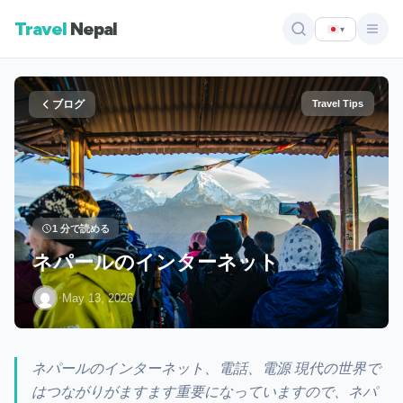
Travel
Nepal
▾
ブログ
Travel Tips
1 分で読める
ネパールのインターネット
·
May 13, 2026
ネパールのインターネット、電話、電源 現代の世界で
はつながりがますます重要になっていますので、ネパ