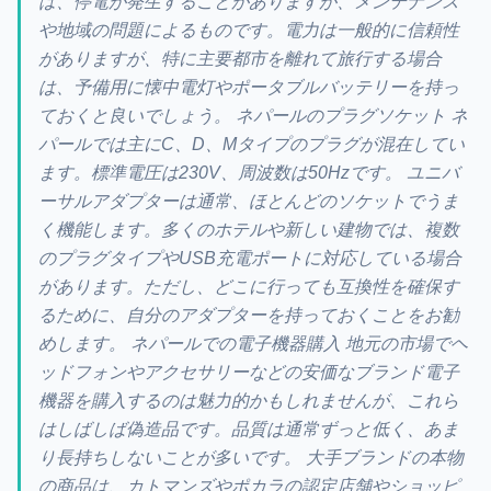
は、停電が発生することがありますが、メンテナンス
や地域の問題によるものです。電力は一般的に信頼性
がありますが、特に主要都市を離れて旅行する場合
は、予備用に懐中電灯やポータブルバッテリーを持っ
ておくと良いでしょう。 ネパールのプラグソケット ネ
パールでは主にC、D、Mタイプのプラグが混在してい
ます。標準電圧は230V、周波数は50Hzです。 ユニバ
ーサルアダプターは通常、ほとんどのソケットでうま
く機能します。多くのホテルや新しい建物では、複数
のプラグタイプやUSB充電ポートに対応している場合
があります。ただし、どこに行っても互換性を確保す
るために、自分のアダプターを持っておくことをお勧
めします。 ネパールでの電子機器購入 地元の市場でヘ
ッドフォンやアクセサリーなどの安価なブランド電子
機器を購入するのは魅力的かもしれませんが、これら
はしばしば偽造品です。品質は通常ずっと低く、あま
り長持ちしないことが多いです。 大手ブランドの本物
の商品は、カトマンズやポカラの認定店舗やショッピ