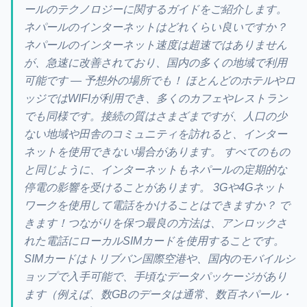
ールのテクノロジーに関するガイドをご紹介します。
ネパールのインターネットはどれくらい良いですか？
ネパールのインターネット速度は超速ではありません
が、急速に改善されており、国内の多くの地域で利用
可能です — 予想外の場所でも！ ほとんどのホテルやロ
ッジではWIFIが利用でき、多くのカフェやレストラン
でも同様です。接続の質はさまざまですが、人口の少
ない地域や田舎のコミュニティを訪れると、インター
ネットを使用できない場合があります。 すべてのもの
と同じように、インターネットもネパールの定期的な
停電の影響を受けることがあります。 3Gや4Gネット
ワークを使用して電話をかけることはできますか？ で
きます！つながりを保つ最良の方法は、アンロックさ
れた電話にローカルSIMカードを使用することです。
SIMカードはトリブバン国際空港や、国内のモバイルシ
ョップで入手可能で、手頃なデータパッケージがあり
ます（例えば、数GBのデータは通常、数百ネパール・