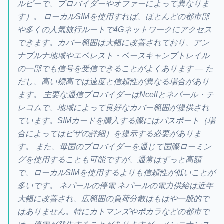
ルピーで、プロバイダーやオファーによって異なりま
す）。 ローカルSIMを使用すれば、ほとんどの都市部
や多くの人気旅行ルートで4Gネットワークにアクセス
できます。カバー範囲は大幅に改善されており、アン
ナプルナ地域やエベレスト・ベースキャンプトレイル
の一部でも信号を受信できることがよくあります — た
だし、高い標高では速度と信頼性が異なる場合があり
ます。 主要な通信プロバイダーはNcellとネパール・テ
レコムで、地域によって良好なカバー範囲が提供され
ています。SIMカードを購入する際にはパスポート（場
合によってはビザの詳細）を提示する必要がありま
す。 また、母国のプロバイダーを通じて国際ローミン
グを使用することも可能ですが、通常はずっと高額
で、ローカルSIMを使用するよりも信頼性が低いことが
多いです。 ネパールの停電 ネパールの電力供給は近年
大幅に改善され、広範囲の負荷分散はもはや一般的で
はありません。特にカトマンズやポカラなどの都市で