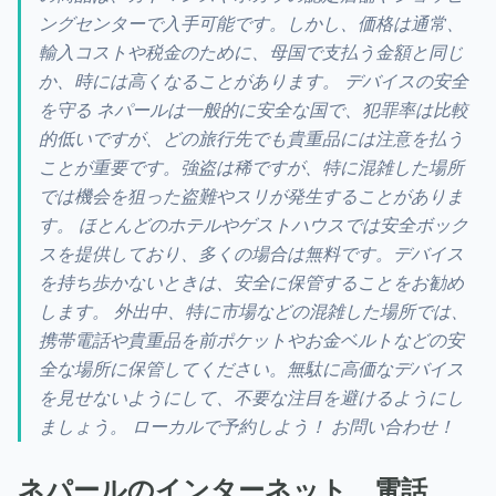
ングセンターで入手可能です。しかし、価格は通常、
輸入コストや税金のために、母国で支払う金額と同じ
か、時には高くなることがあります。 デバイスの安全
を守る ネパールは一般的に安全な国で、犯罪率は比較
的低いですが、どの旅行先でも貴重品には注意を払う
ことが重要です。強盗は稀ですが、特に混雑した場所
では機会を狙った盗難やスリが発生することがありま
す。 ほとんどのホテルやゲストハウスでは安全ボック
スを提供しており、多くの場合は無料です。デバイス
を持ち歩かないときは、安全に保管することをお勧め
します。 外出中、特に市場などの混雑した場所では、
携帯電話や貴重品を前ポケットやお金ベルトなどの安
全な場所に保管してください。無駄に高価なデバイス
を見せないようにして、不要な注目を避けるようにし
ましょう。 ローカルで予約しよう！ お問い合わせ！
ネパールのインターネット、電話、