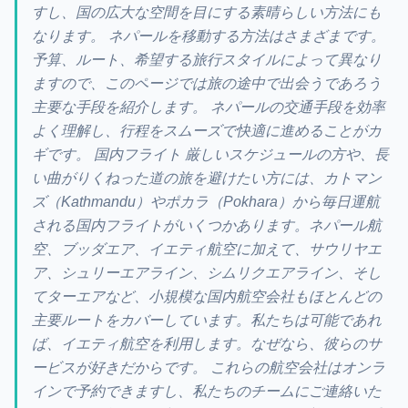
すし、国の広大な空間を目にする素晴らしい方法にも
なります。 ネパールを移動する方法はさまざまです。
予算、ルート、希望する旅行スタイルによって異なり
ますので、このページでは旅の途中で出会うであろう
主要な手段を紹介します。 ネパールの交通手段を効率
よく理解し、行程をスムーズで快適に進めることがカ
ギです。 国内フライト 厳しいスケジュールの方や、長
い曲がりくねった道の旅を避けたい方には、カトマン
ズ（Kathmandu）やポカラ（Pokhara）から毎日運航
される国内フライトがいくつかあります。ネパール航
空、ブッダエア、イエティ航空に加えて、サウリヤエ
ア、シュリーエアライン、シムリクエアライン、そし
てターエアなど、小規模な国内航空会社もほとんどの
主要ルートをカバーしています。私たちは可能であれ
ば、イエティ航空を利用します。なぜなら、彼らのサ
ービスが好きだからです。 これらの航空会社はオンラ
インで予約できますし、私たちのチームにご連絡いた