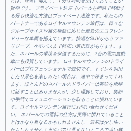
合は、遅延に備えて、十分な時間を空けておくことが
賢明です。 プライベート送迎 ネパールを陸路で移動す
る最も快適な方法はプライベート送迎です。私たちの
パートナーであるロイヤルマウンテン旅行は、様々な
グループサイズや旅の種類に応じた最新のエコフレン
ドリーな車両を揃えています。快適なSUVからサファ
リジープ、小型バスまで幅広い選択肢があります。ま
た、ネパールの環境を保護するために、2台の電気自動
車にも投資しています。 ロイヤルマウンテンのドライ
バーはプロフェッショナルで親切です。トイレを利用
したり景色を楽しみたい場合は、途中で停まってくれ
ます。ほとんどのネパールのドライバーは英語を流暢
に話すことはありませんが、少し理解しており、笑顔
や手話でコミュニケーションを取ることに慣れていま
す。ロイヤルマウンテン旅行にお問い合わせくださ
い。 ネパールでの運転の仕方は実際に慣れていること
とはかなり異なるかもしれませんし、最初は少し怖い
かもしれません！車やバスは見えないところで追い越