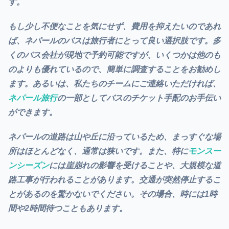
す。
もし少し不便なことを気にせず、費用を抑えたいのであれ
ば、ネパールのバスは旅行者にとって良い選択肢です。多
くのバス会社が現地で予約可能ですが、いくつかは他のも
のよりも優れているので、簡単に調査することをお勧めし
ます。あるいは、私たちのチームにご連絡いただければ、
ネパール旅行
の一部としてバスのチケット手配のお手伝い
ができます。
ネパールの道路は山や丘に沿っているため、まっすぐな場
所はほとんどなく、通常は狭いです。また、特に
モンスー
ンシーズン
には崖崩れの影響を受けることや、大規模な道
路工事が行われることがあります。交通が突然停止するこ
とがあるのを驚かないでください。その場合、時には1時
間や2時間待つこともあります。