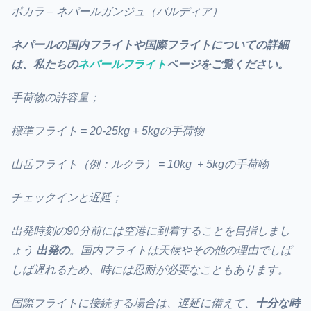
ポカラ – ネパールガンジュ（バルディア）
ネパールの国内フライトや国際フライトについての詳細
は、私たちの
ネパールフライト
ページをご覧ください。
手荷物の許容量；
標準フライト = 20-25kg + 5kgの手荷物
山岳フライト（例：ルクラ） = 10kg + 5kgの手荷物
チェックインと遅延；
出発時刻の90分前には空港に到着することを目指しまし
ょう
出発の
。国内フライトは天候やその他の理由でしば
しば遅れるため、時には忍耐が必要なこともあります。
国際フライトに接続する場合は、遅延に備えて、
十分な時