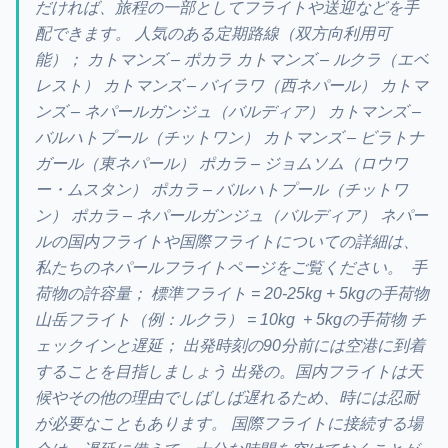
だければ、旅程の一部としてフライトや送迎などを手
配できます。 人気のある定期路線（双方向利用可
能）； カトマンズ – ポカラ カトマンズ – ルクラ（エベ
レスト） カトマンズ – バイラワ（西ネパール） カトマ
ンズ – ネパールガンジュ（バルディア） カトマンズ –
バルハトプール（チットワン） カトマンズ – ビラトナ
ガール（東ネパール） ポカラ – ジョムソム（ロウワ
ー・ムスタン） ポカラ – バルハトプール（チットワ
ン） ポカラ – ネパールガンジュ（バルディア） ネパー
ルの国内フライトや国際フライトについての詳細は、
私たちのネパールフライトページをご覧ください。 手
荷物の許容量； 標準フライト = 20-25kg + 5kgの手荷物
山岳フライト（例：ルクラ） = 10kg + 5kgの手荷物 チ
ェックインと遅延； 出発時刻の90分前には空港に到着
することを目指しましょう 出発の。国内フライトは天
候やその他の理由でしばしば遅れるため、時には忍耐
が必要なこともあります。 国際フライトに接続する場