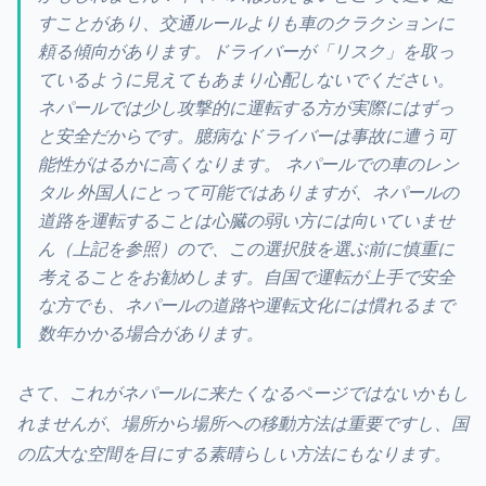
すことがあり、交通ルールよりも車のクラクションに
頼る傾向があります。ドライバーが「リスク」を取っ
ているように見えてもあまり心配しないでください。
ネパールでは少し攻撃的に運転する方が実際にはずっ
と安全だからです。臆病なドライバーは事故に遭う可
能性がはるかに高くなります。 ネパールでの車のレン
タル 外国人にとって可能ではありますが、ネパールの
道路を運転することは心臓の弱い方には向いていませ
ん（上記を参照）ので、この選択肢を選ぶ前に慎重に
考えることをお勧めします。自国で運転が上手で安全
な方でも、ネパールの道路や運転文化には慣れるまで
数年かかる場合があります。
さて、これがネパールに来たくなるページではないかもし
れませんが、場所から場所への移動方法は重要ですし、国
の広大な空間を目にする素晴らしい方法にもなります。