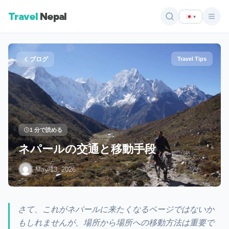
Travel
Nepal
▾
ブログ
Travel Tips
1 分で読める
ネパールの交通と移動手段
·
May 13, 2026
さて、これがネパールに来たくなるページではないか
もしれませんが、場所から場所への移動方法は重要で