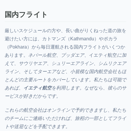
国内フライト
厳しいスケジュールの方や、長い曲がりくねった道の旅を
避けたい方には、カトマンズ（Kathmandu）やポカラ
（Pokhara）から毎日運航される国内フライトがいくつか
あります。
ネパール航空、ブッダエア、
イエティ航空
に加
えて、
サウリヤエア、シュリーエアライン、シムリクエア
ライン、
そして
ターエア
など、小規模な国内航空会社もほ
とんどの主要ルートをカバーしています。私たちは可能で
あれば、
イエティ航空
を利用します。なぜなら、彼らのサ
ービスが好きだからです。
これらの航空会社はオンラインで予約できますし、私たち
のチームにご連絡いただければ、旅程の一部としてフライ
トや送迎などを手配できます。