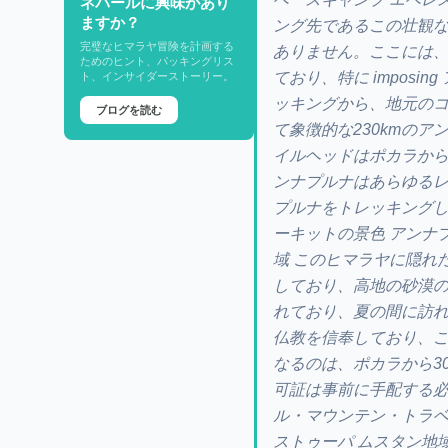
ネパールに興味があり
ますか？
ング先であるこの壮観
完璧なヒマラヤ冒険を計画する
ありません。ここには
ためのヒント、パッキングリス
ており、特に impos
ト、インサイダーストーリー。
ッキングから、地元の
ブログを読む
て象徴的な230kmの
イルヘッドはポカラか
ンナプルナはあらゆるレ
プルナをトレッキングし
ーキットの景色 アンナ
域 このヒマラヤに隠れ
しており、高地の砂漠
れており、夏の間に訪れ
仏教を信奉しており、こ
なるのは、ポカラから3
可証は事前に手配する必
ル・マウンテン・トラベ
ストゥーパ ムスタン地