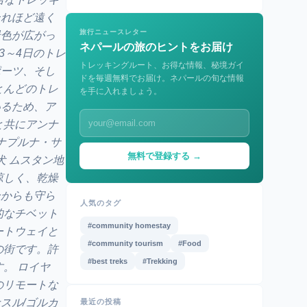
それほど遠く
旅行ニュースレター
景色が広がっ
ネパールの旅のヒントをお届け
3～4日のトレ
トレッキングルート、お得な情報、秘境ガイ
ポーツ、そし
ドを毎週無料でお届け。ネパールの旬な情報
とんどのトレ
を手に入れましょう。
いるため、ア
と共にアンナ
ナプルナ・サ
無料で登録する →
犬 ムスタン地
涼しく、乾燥
ンからも守ら
人気のタグ
的なチベット
#community homestay
ートウェイと
#community tourism
#Food
の街です。許
#best treks
#Trekking
。 ロイヤ
のリモートな
スル/ゴルカ
最近の投稿