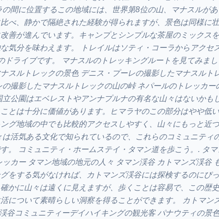
ラの間に位置するこの地域には、世界第8位の山、マナスルが
に比べ、静かで隔絶された経験が得られますが、景色は同様に
に改善が進んでいます。キャンプとシンプルな茶屋のミックス
な気分を味わえます。 トレイルはソティ・コーラからアクセ
のドライブです。 マナスルのトレッキングルートを見てみまし
ナスルトレックの景色 デニス・プーレの撮影したマナスルト
レの撮影したマナスルトレックの山の峠 ネパールのトレッカー
国立公園はエベレストやアンナプルナの有名な山々はないかも
ることは十分に価値があります。ヒマラヤのこの部分はやや低
キング地域の中でも比較的アクセスしやすく、山々にもっと近
々は活気ある文化で知られているので、これらのコミュニティ
す。 コミュニティ・ホームステイ・タマン道を歩こう。. タ
レッカー タマン地域の地元の人々 タマン渓谷 カトマンズ渓谷 
ングをする気がなければ、カトマンズ渓谷には探検するのにぴ
。確かに山々は遠くに見えますが、歩くことは容易で、この歴
活について素晴らしい洞察を得ることができます。 カトマン
ズ渓谷コミュニティーデイハイキングの観光客 パナウティの景色