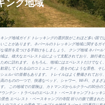
キング地域
キング地域ガイド トレッキングの選択肢がこれほど多い国で
しいことがあります。ネパールのトレッキング地域に関するガ
な場所を見つける手助けをしましょう。 クンブ地域 ネパール
地域は、雄大なエベレスト山によって支配されており、旅行者
ために訪れます。 もちろん、地域にはエベレストだけでなく
、歓迎してくれる山のコミュニティ、息をのむような景色、そ
シェルパの首都もあります。 トレイルはよく整備されており
高のものの一つで、快適なベッド、シャワー、Wi-Fi、さまざ
す。 この地域での冒険は、カトマンズからルクラへの30分の
マウンテン・トラベルのエベレスト・ベースキャンプトレッキ
の景色 エベレスト・ベースキャンプの寺院 祈りの旗で囲まれ
ストのフライトの景色 アンナプルナ地域 ネパールで2番目に有