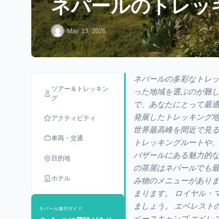
ネパールのトレッ
·
May 13, 2026
ネパールの多彩なトレッ
ツアー＆トレッキン
った地域を選ぶのが難
グ
で、あなたにとって最適
発展したトレッキング
アクティビティ
世界最高峰を間近で見る
車両・交通
トレッキングルートや
バザールにある魅力的な
目的地
の茶屋はネパールでも最
ホテル
み物のメニューがありま
まります。 ロイヤル・
ましょう。 エベレスト
ネパール旅行ガイド
ベースキャンプ エベレ