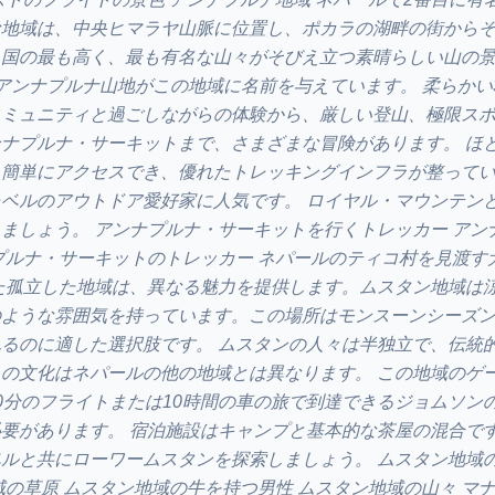
な地域は、中央ヒマラヤ山脈に位置し、ポカラの湖畔の街から
、国の最も高く、最も有名な山々がそびえ立つ素晴らしい山の
ing アンナプルナ山地がこの地域に名前を与えています。 柔らかい
コミュニティと過ごしながらの体験から、厳しい登山、極限ス
アンナプルナ・サーキットまで、さまざまな冒険があります。 ほ
ら簡単にアクセスでき、優れたトレッキングインフラが整って
ベルのアウトドア愛好家に人気です。 ロイヤル・マウンテン
ましょう。 アンナプルナ・サーキットを行くトレッカー アン
プルナ・サーキットのトレッカー ネパールのティコ村を見渡す
た孤立した地域は、異なる魅力を提供します。ムスタン地域は
のような雰囲気を持っています。この場所はモンスーンシーズ
るのに適した選択肢です。 ムスタンの人々は半独立で、伝統
の文化はネパールの他の地域とは異なります。 この地域のゲ
0分のフライトまたは10時間の車の旅で到達できるジョムソン
要があります。 宿泊施設はキャンプと基本的な茶屋の混合です
ルと共にローワームスタンを探索しましょう。 ムスタン地域
域の草原 ムスタン地域の牛を持つ男性 ムスタン地域の山々 マナ