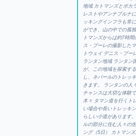
地域 カトマンズとポカ
レストやアンナプルナ
ッキングインフラも常
ができ、山の中での孤独
トマンズからは約7時間
ス・プーレの撮影したマ
トウェイ デニス・プー
ランタン地域 ランタン
が、この地域を探索す
し、ネパールのトレッ
きます。 ランタンの人
チャンスは大切な体験で
木々 タマン道を行くト
い場合や長いトレッキ
らしい小道があります
ルの部分に住む人々の生
ング（5日） カトマン