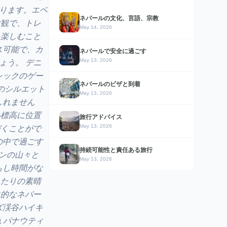
あります。エベ
ネパールの文化、言語、宗教
壮観で、トレ
May 14, 2026
を楽しむこと
ス可能で、カ
ネパールで安全に過ごす
May 13, 2026
ょう。 デニ
レックのゲー
ネパールのビザと到着
のシルエット
May 13, 2026
しれません
い標高に位置
旅行アドバイス
May 13, 2026
づくことがで
の中で過ごす
持続可能性と責任ある旅行
マンの山々と
May 13, 2026
もし時間がな
ったりの素晴
史的なネパー
ズ渓谷ハイキ
 パナウティ