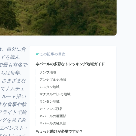
は、自分に合
この記事の目次
イドを読ん
ネパールの多彩なトレッキング地域ガイド
で最も有名で
たちは毎年、
クンブ地域
アンナプルナ地域
、さまざまな
ムスタン地域
してナムチェ
マナスル/ゴルカ地域
、ルート沿い
ランタン地域
まな食事や飲
カトマンズ渓谷
フライトで始
ネパールの極西部
ングを見てみ
ネパールの極東部
たエベレスト・
ちょっと助けが必要ですか？
名なトレッキ