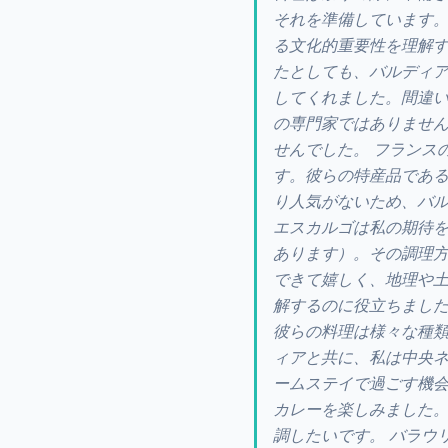
それを準備しています
る文化的重要性を理解
たとしても、バルディア
してくれました。間違
の専門家ではありませ
せんでした。 フランス
す。彼らの特産品であ
り人気がないため、バ
エスカルゴは私の期待
あります）。その調理
できて嬉しく、地理や
解するのに役立ちまし
彼らの料理は様々な種類
ィアと共に、私は中央
ームステイで過ごす機
カレーを楽しみました
調したいです。 バラウ