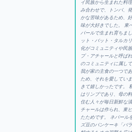
イ民族から生まれた料
み合わせで、トンバ、
かな苦味があるため、
味が大好きでした。 東
パールで生まれ育ちま
ット・バット・タルカ
化がコミュニティや民
プ・アチャールと呼ば
のコミュニティに属し
我が家の主食の一つで
ため、それを愛してい
きて嬉しかったです。 
はリンブであり、母の
住む人々が毎日新鮮な
チャールは作られ、東
たためです。 ネパール
ズ豆のパンケーキ「バ