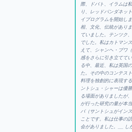
際、ドバト、イラムは私
り、レッドパンダネッ
イプログラムを開始しま
相、文化、伝統があり
ていました。テンツク
でした。私はカトマン
えて、シャンヘ・ブワ（hau
感をさらに引き立ててい
る中、最近、私は英国の
た。その中のコンテス
料理を独創的に表現す
ントシュ・シャーは優
る場面がありましたが
が行った研究の量が本当
パ（サントシュがイン
ことです。私は仕事の
会がありました。__ 