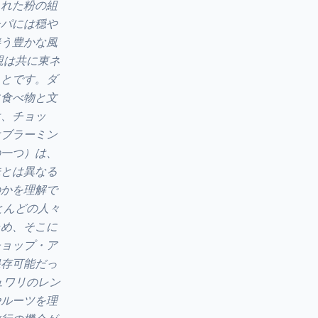
られた粉の組
チパには穏や
伴う豊かな風
親は共に東ネ
ことです。ダ
に食べ物と文
は、チョッ
はブラーミン
の一つ）は、
味とは異なる
のかを理解で
とんどの人々
ため、そこに
チョップ・ア
保存可能だっ
ュワリのレン
やルーツを理