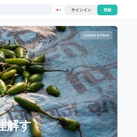
サインイン
登録
▾
Culture & Food
理解す