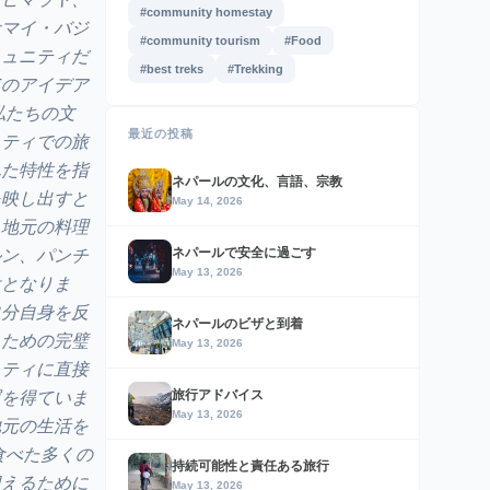
#community homestay
サマイ・バジ
#community tourism
#Food
ミュニティだ
#best treks
#Trekking
てのアイデア
私たちの文
最近の投稿
ニティでの旅
れた特性を指
ネパールの文化、言語、宗教
を映し出すと
May 14, 2026
、地元の料理
ネパールで安全に過ごす
ルン、パンチ
May 13, 2026
けとなりま
自分自身を反
ネパールのビザと到着
るための完璧
May 13, 2026
ニティに直接
旅行アドバイス
運を得ていま
May 13, 2026
地元の生活を
食べた多くの
持続可能性と責任ある旅行
迎えるために
May 13, 2026