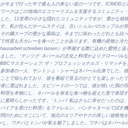
が今まで行った中で最も人の来ない道の一つです。ICIMODと
トワークはこの地域のエコツーリズムを支援するコミュニティ
した。11世帯の小さな隠れたコミュニティですが、豊かな植
ます。私が住んだホームステイは、古いシェルパのカップルが
、その麺スープの豊かな風味は、今までに味わったどれとも比
ズで何度も天カレーを食べたことがあります。有機の産物と冷
sarbeit schreiben lassen）が準備する際に込めた愛情
ました。 ‘テンツク’ ネパールの文化と料理がよりグローバル
BBCマスターシェフ: ザ・プロフェッショナルズ・リマッチを
ト参加者の一人、サントシュ・シャーはネパール出身でした。
ることで知られており、彼を番組で見るのがとても楽しかった
勝者に選ばれました。エピソードの一つでは、彼が焼いた鶏の
、料理を本物にし、ネパールを有名な食べ物を超えた形で表現
に素晴らしかったです。 ‘トンバ’ 私はさらに幸せだったのは
スパイアを受けた料理）をファレルン、パンチャタールで試す
訪問のためにそこにいて、地元のエリアやヤクの美しい放牧地
しかし、ワチパとトンバが私を魅了しました。ワチパはネパール