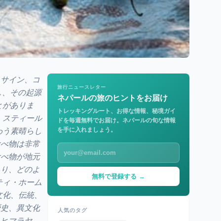
ラサイン、コ
旅行ニュースレター
し、その起源
ネパールの旅のヒントをお届け
とがありま
トレッキングルート、お得な情報、秘境ガイ
・スティール
ドを毎週無料でお届け。ネパールの旬な情報
を手に入れましょう。
わう素晴らし
食べ物は非常
食べ物が地元
あり、どのよ
無料で登録する →
ティ・ホーム
文化、伝統、
歴史、異文化
人気のタグ
・ヒマラヤ、