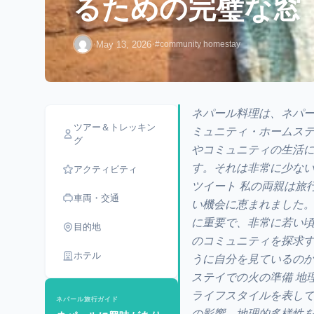
るための完璧な窓
·
·
May 13, 2026
#community homestay
ネパール料理は、ネパ
ツアー＆トレッキン
ミュニティ・ホームステ
グ
やコミュニティの生活に
す。それは非常に少ない
アクティビティ
ツイート 私の両親は旅
車両・交通
い機会に恵まれました
に重要で、非常に若い
目的地
のコミュニティを探求
ホテル
うに自分を見ているのか
ステイでの火の準備 地
ライフスタイルを表し
ネパール旅行ガイド
の影響、地理的多様性