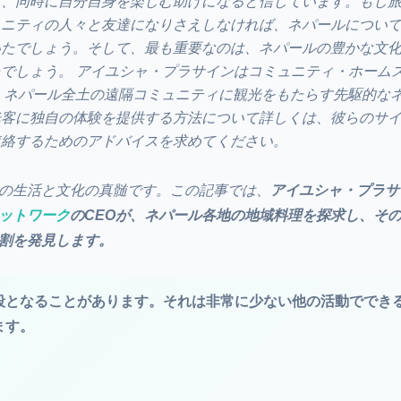
げ、同時に自分自身を楽しむ助けになると信じています。もし
ュニティの人々と友達になりさえしなければ、ネパールについ
いたでしょう。そして、最も重要なのは、ネパールの豊かな文
でしょう。 アイユシャ・プラサインはコミュニティ・ホーム
、ネパール全土の遠隔コミュニティに観光をもたらす先駆的な
光客に独自の体験を提供する方法について詳しくは、彼らのサ
連絡するためのアドバイスを求めてください。
の生活と文化の真髄です。この記事では、
アイユシャ・プラサ
ットワーク
のCEOが、ネパール各地の地域料理を探求し、そ
割を発見します。
段となることがあります。それは非常に少ない他の活動ででき
ます。