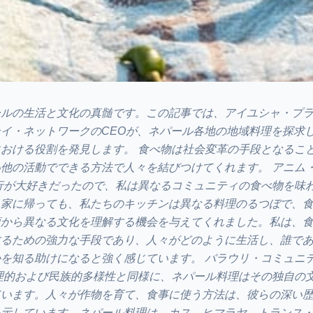
ールの生活と文化の真髄です。この記事では、アイユシャ・プ
イ・ネットワークのCEOが、ネパール各地の地域料理を探求
おける役割を発見します。 食べ物は社会変革の手段となるこ
他の活動でできる方法で人々を結びつけてくれます。 アニム
行が大好きだったので、私は異なるコミュニティの食べ物を味
。家に帰っても、私たちのキッチンは異なる料理のるつぼで、
頃から異なる文化を理解する機会を与えてくれました。私は、
するための強力な手段であり、人々がどのように生活し、誰で
を知る助けになると強く感じています。 バラウリ・コミュニ
理的および民族的多様性と同様に、ネパール料理はその独自の
ています。人々が作物を育て、食事に使う方法は、彼らの深い
を示しています。ネパール料理は、カス、ヒマラヤ、トランス