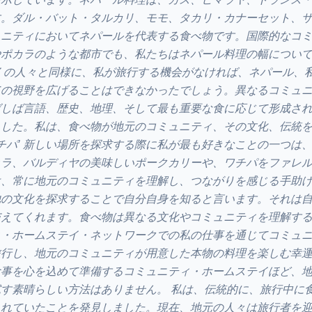
す。ダル・バット・タルカリ、モモ、タカリ・カナーセット、
ュニティにおいてネパールを代表する食べ物です。国際的なコ
やポカラのような都市でも、私たちはネパール料理の幅につい
くの人々と同様に、私が旅行する機会がなければ、ネパール、
ての視野を広げることはできなかったでしょう。異なるコミュ
ばしば言語、歴史、地理、そして最も重要な食に応じて形成さ
ました。私は、食べ物が地元のコミュニティ、その文化、伝統
ワチパ’ 新しい場所を探求する際に私が最も好きなことの一つは
ッラ、バルディヤの美味しいポークカリーや、ワチパをファレ
は、常に地元のコミュニティを理解し、つながりを感じる手助
他の文化を探求することで自分自身を知ると言います。それは
与えてくれます。食べ物は異なる文化やコミュニティを理解す
ィ・ホームステイ・ネットワークでの私の仕事を通じてコミュ
旅行し、地元のコミュニティが用意した本物の料理を楽しむ幸
食事を心を込めて準備するコミュニティ・ホームステイほど、
す素晴らしい方法はありません。 私は、伝統的に、旅行中に
されていたことを発見しました。現在、地元の人々は旅行者を