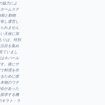
の協力によ
・ホームステ
物相と動物
所有し運営し
べられません
たい天候に加
と温もりは、特別
な注目を集め
見ていまし
彼はネパール
です。後にサ
羽で料理を作
するために彼
、本物のワチ
機会があった
を探求する機
のキラト・ラ