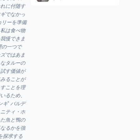
それに付随す
マギでなかっ
カリーを準備
。私は食べ物
を我慢できま
理の一つで
ンズではあま
さなタルーの
、試す価値が
てみることが
たすことを理
でいるため、
ギ’ バルデ
ュニティ・ホ
れた魚と鴨の
異なるかを強
を探求する