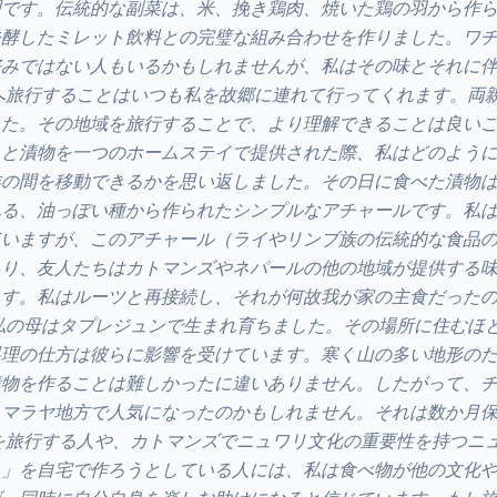
理です。伝統的な副菜は、米、挽き鶏肉、焼いた鶏の羽から作
発酵したミレット飲料との完璧な組み合わせを作りました。ワ
好みではない人もいるかもしれませんが、私はその味とそれに
へ旅行することはいつも私を故郷に連れて行ってくれます。両
した。その地域を旅行することで、より理解できることは良い
リと漬物を一つのホームステイで提供された際、私はどのよう
族の間を移動できるかを思い返しました。その日に食べた漬物
れる、油っぽい種から作られたシンプルなアチャールです。私
ていますが、このアチャール（ライやリンブ族の伝統的な食品
あり、友人たちはカトマンズやネパールの他の地域が提供する
ます。私はルーツと再接続し、それが何故我が家の主食だった
私の母はタプレジュンで生まれ育ちました。その場所に住むほ
料理の仕方は彼らに影響を受けています。寒く山の多い地形の
漬物を作ることは難しかったに違いありません。したがって、
ヒマラヤ地方で人気になったのかもしれません。それは数か月
を旅行する人や、カトマンズでニュワリ文化の重要性を持つニ
ラ」を自宅で作ろうとしている人には、私は食べ物が他の文化