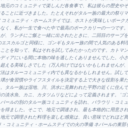
。地元のコミュニティで楽しんだ各食事で、私は彼らの歴史や
することに近づきました。たとえそれがタルー族の最大の祭り
 コミュニティ・ホームステイでは、ホストが美味しいポーク
いなく、私が一生で食べた中で最高のポークカリーの一つです
んが、ランチにご飯と一緒に出されたときに、二回目のサーブ
のエスカルゴと同様に、ゴンギもタルー族の間で人気のある料
ることを知って、私はそれを試してみたかったのです。カトマ
ルディアにいる間に本物の味を逃したくありませんでした。小
を超える美味しさでした（万人向けではないかもしれませんが
方法はタルーコミュニティ内でも異なるかもしれません。試し
土壌が食習慣やライフスタイルを決定する上で大きな役割を果
た。タルー族は湿地、川、洪水に見舞われた平野の近くに住ん
の淡水魚、カニ、カタツムリなどによって定義されます。 ‘ゴン
ネパールの別のタルー族コミュニティを訪れ、バラウリ・コミ
会を得ました。そこで、地元で調達され、最も本格的に用意さ
。地元で調理された料理を楽しむ感覚は、良い意味でどれほど
リ・コミュニティ・ホームステイでの火の準備 ネパールの東部