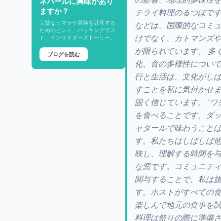
ネパールに興味があり
ますか？
テライ料理のるつぼで
完璧なヒマラヤ冒険を計画する
などは、国際的なコミ
ためのヒント、パッキングリス
けでなく、カトマンズ
ト、インサイダーストーリー。
が限られています。 多
ブログを読む
化、食の多様性につい
行と生活は、文化がし
すことを私に気付かせ
固く信じています。 ‘
を食べることです。ダ
ャタールで味わうこと
す。私たちはしばしば
映し、理解する時間を
な窓です。コミュニテ
関与することで、私は
す。ホストがすべての
楽しんで地元の食事を試
料理は祭りの際に準備