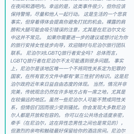
在夜间和酒吧内。幸运的是，这类事件很少，但你应该
保持警惕，尽量和他人一起行动。 这是生活的一个悲哀
事实，但穿着得体会提高你避免打扰的机会。裸露的肩
膀和大腿可能会吸引错误的注意，尤其是在尼泊尔文化
中这并不常见。 如果你需要进一步的建议或想讨论为你
的旅行安排女性徒步向导，欢迎随时与尼泊尔旅行团队
联系。 尼泊尔对LGBTQ旅行者安全吗？ 总体而言，
LGBTQ旅行者在尼泊尔不太可能遇到很多问题。 事实
上，尼泊尔是该地区唯一一个不将同性关系定为犯罪的
国家，在所有官方文件中都有“第三性别”的标识。这是尼
泊尔政府近年来日益自由态度的体现。 当然，情况并非
完美，传统观念仍然在许多地方占有一席之地，尤其是
在较偏远的地区。虽然一些尼泊尔人可能不赞成同性关
系，但情侣们因而很少受到骚扰。你会发现大多数尼泊
尔人都是开放和包容的。 你可以在公共场合适度亲密，
牵手（在尼泊尔，这在异性恋男性之间也是常见的），
但激烈的亲吻和触碰最好保留给你的酒店房间。尼泊尔