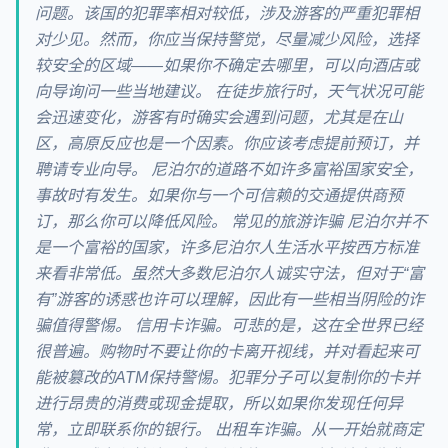
问题。该国的犯罪率相对较低，涉及游客的严重犯罪相
对少见。然而，你应当保持警觉，尽量减少风险，选择
较安全的区域——如果你不确定去哪里，可以向酒店或
向导询问一些当地建议。 在徒步旅行时，天气状况可能
会迅速变化，游客有时确实会遇到问题，尤其是在山
区，高原反应也是一个因素。你应该考虑提前预订，并
聘请专业向导。 尼泊尔的道路不如许多富裕国家安全，
事故时有发生。如果你与一个可信赖的交通提供商预
订，那么你可以降低风险。 常见的旅游诈骗 尼泊尔并不
是一个富裕的国家，许多尼泊尔人生活水平按西方标准
来看非常低。虽然大多数尼泊尔人诚实守法，但对于“富
有”游客的诱惑也许可以理解，因此有一些相当阴险的诈
骗值得警惕。 信用卡诈骗。可悲的是，这在全世界已经
很普遍。购物时不要让你的卡离开视线，并对看起来可
能被篡改的ATM保持警惕。犯罪分子可以复制你的卡并
进行昂贵的消费或现金提取，所以如果你发现任何异
常，立即联系你的银行。 出租车诈骗。从一开始就商定