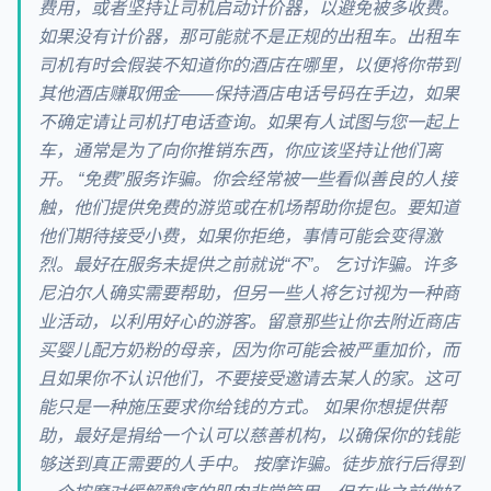
费用，或者坚持让司机启动计价器，以避免被多收费。
如果没有计价器，那可能就不是正规的出租车。出租车
司机有时会假装不知道你的酒店在哪里，以便将你带到
其他酒店赚取佣金——保持酒店电话号码在手边，如果
不确定请让司机打电话查询。如果有人试图与您一起上
车，通常是为了向你推销东西，你应该坚持让他们离
开。 “免费”服务诈骗。你会经常被一些看似善良的人接
触，他们提供免费的游览或在机场帮助你提包。要知道
他们期待接受小费，如果你拒绝，事情可能会变得激
烈。最好在服务未提供之前就说“不”。 乞讨诈骗。许多
尼泊尔人确实需要帮助，但另一些人将乞讨视为一种商
业活动，以利用好心的游客。留意那些让你去附近商店
买婴儿配方奶粉的母亲，因为你可能会被严重加价，而
且如果你不认识他们，不要接受邀请去某人的家。这可
能只是一种施压要求你给钱的方式。 如果你想提供帮
助，最好是捐给一个认可以慈善机构，以确保你的钱能
够送到真正需要的人手中。 按摩诈骗。徒步旅行后得到