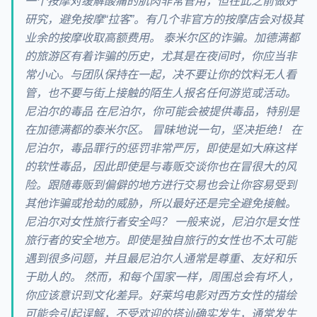
一个按摩对缓解酸痛的肌肉非常管用，但在此之前做好
研究，避免按摩“拉客”。有几个非官方的按摩店会对极其
业余的按摩收取高额费用。 泰米尔区的诈骗。加德满都
的旅游区有着诈骗的历史，尤其是在夜间时，你应当非
常小心。与团队保持在一起，决不要让你的饮料无人看
管，也不要与街上接触的陌生人报名任何游览或活动。
尼泊尔的毒品 在尼泊尔，你可能会被提供毒品，特别是
在加德满都的泰米尔区。 冒昧地说一句，坚决拒绝！ 在
尼泊尔，毒品罪行的惩罚非常严厉，即使是如大麻这样
的软性毒品，因此即使是与毒贩交谈你也在冒很大的风
险。跟随毒贩到偏僻的地方进行交易也会让你容易受到
其他诈骗或抢劫的威胁，所以最好还是完全避免接触。
尼泊尔对女性旅行者安全吗？ 一般来说，尼泊尔是女性
旅行者的安全地方。即使是独自旅行的女性也不太可能
遇到很多问题，并且最尼泊尔人通常是尊重、友好和乐
于助人的。 然而，和每个国家一样，周围总会有坏人，
你应该意识到文化差异。好莱坞电影对西方女性的描绘
可能会引起误解，不受欢迎的搭讪确实发生，通常发生