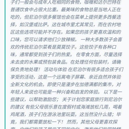
子们一般会与成年人吃相同的食物，咖喱和达尔巴特在
普通饮食中占很大比重。最美味的食物总是当地人正在
吃的，但尼泊尔很多餐馆也会在菜单上提供更多西餐选
择，如汉堡或比萨。这在城市里尤其常见，而在农村地
区这些选项可能并不存在。如果您的孩子更喜欢温和的
口味，您可以请求他们少放辣椒。 一种大多数孩子会喜
欢的传统尼泊尔菜肴是莫莫饺子。这些饺子有各种口
味，通常都受到孩子们的热爱。 在零食方面，尽量选择
未去皮的水果或预包装食品。在处理任何包装时，请确
保负责地处理！ 活动与体验 在尼泊尔有很多适合孩子们
享受的活动，这是一个远离电子屏幕、亲近自然并体验
全新文化的机会。即使只是漫步在加德满都的集市，对
年轻人来说也可能是一种兴奋和启发的体验。 以下是一
些建议，以帮助激励您； 关于计划您家庭旅行到尼泊尔
的建议 有些父母很乐意在度假村或海滩放松几周，喝着
鸡尾酒，孩子们在游泳池里玩耍。这当然没什么错；毕
竟，我们都需要放松一下！ 然而，其他父母更喜欢探