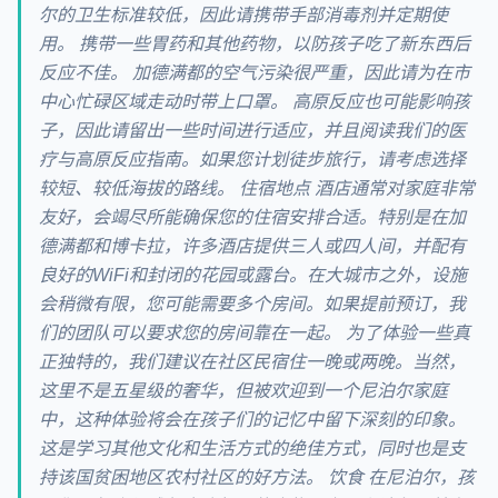
尔的卫生标准较低，因此请携带手部消毒剂并定期使
用。 携带一些胃药和其他药物，以防孩子吃了新东西后
反应不佳。 加德满都的空气污染很严重，因此请为在市
中心忙碌区域走动时带上口罩。 高原反应也可能影响孩
子，因此请留出一些时间进行适应，并且阅读我们的医
疗与高原反应指南。如果您计划徒步旅行，请考虑选择
较短、较低海拔的路线。 住宿地点 酒店通常对家庭非常
友好，会竭尽所能确保您的住宿安排合适。特别是在加
德满都和博卡拉，许多酒店提供三人或四人间，并配有
良好的WiFi和封闭的花园或露台。在大城市之外，设施
会稍微有限，您可能需要多个房间。如果提前预订，我
们的团队可以要求您的房间靠在一起。 为了体验一些真
正独特的，我们建议在社区民宿住一晚或两晚。当然，
这里不是五星级的奢华，但被欢迎到一个尼泊尔家庭
中，这种体验将会在孩子们的记忆中留下深刻的印象。
这是学习其他文化和生活方式的绝佳方式，同时也是支
持该国贫困地区农村社区的好方法。 饮食 在尼泊尔，孩