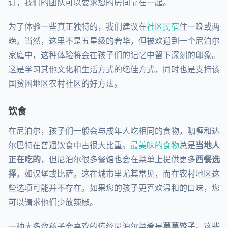
订，我们的团队可以要求您的房间靠在一起。
为了体验一些真正独特的，我们建议在
社区民宿
住一晚或两
晚。当然，这里不是五星级的奢华，但被欢迎到一个尼泊尔
家庭中，这种体验将会在孩子们的记忆中留下深刻的印象。
这是学习其他文化和生活方式的绝佳方式，同时也是支持该
国贫困地区农村社区的好方法。
饮食
在尼泊尔，孩子们一般会与成年人吃相同的食物，咖喱和达
尔巴特在普通饮食中占很大比重。
最美味的食物
总是
当地人
正在吃的
，但尼泊尔很多餐馆也会在菜单上提供更多
西餐选
择
，如汉堡或比萨。这在城市里尤其常见，而在农村地区这
些选项可能并不存在。如果您的孩子更喜欢温和的口味，您
可以请求他们少放辣椒。
一种大多数孩子会喜欢的传统尼泊尔菜肴是
莫莫饺子
。这些