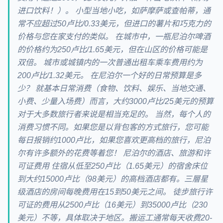
进口饮料！）。 小型当地小吃，如萨摩萨或查帕蒂，通
常不应超过50卢比/0.33美元，但进口的薯片和巧克力的
价格与您在家支付的类似。 在城市中，一瓶尼泊尔啤酒
的价格约为250卢比/1.65美元，但在山区的价格可能是
双倍。 城市或城镇内的一次普通出租车乘车费用约为
200卢比/1.32美元。 在尼泊尔一个好的日常预算是多
少？ 就基本日常消费（食物、饮料、娱乐、当地交通、
小费、少量入场费）而言，大约3000卢比/25美元的预算
对于大多数旅行者来说是相当充足的。 当然，每个人的
消费习惯不同。如果您是以背包客的方式旅行，您可能
每日报销约1000卢比，如果您喜欢更高档的旅行，尼泊
尔有许多额外的花费等着您！ 尼泊尔的酒店、旅游和许
可证费用 住宿从低至250卢比（1.65美元）的宿舍床位
到大约15000卢比（98美元）的高档酒店都有。三層星
级酒店的房间每晚费用在15到50美元之间。 徒步旅行许
可证的费用从2500卢比（16美元）到35000卢比（230
美元）不等，具体取决于地区。搬运工通常每天收费20-