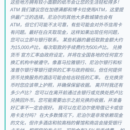
这些地方拥有较小面额的纸币会让您的生活轻松得多！
ATM 我们建议您在加德满都和博卡拉使用ATM，这里提
供最广泛的选择。尼泊尔的其他大多数城镇也会有
ATM，但它们可能不太可靠，有些可能会对外币信用卡
有问题。最好在白天取现金，这样如果出现任何问题，
您可以立即与银行联系。 某些机器的最低取款金额大约
为15,000卢比，每次取款的手续费约为500卢比。 兑换
货币 官方汇率由政府设定，并将在全国各地的任何官方
换汇机构中被遵守。像喜马拉雅银行、尼泊尔银行和标
准普尔银行等银行提供的汇率与政府相似，但任何提供
货币兑换服务的酒店可能会给出较低的汇率。 在兑换货
币时您应该带上护照，并确保保留收据。 离开时我还有
多少卢比？ 您可以在离开前通过去银行或兑换处把卢比
兑换回外币。您可能需要出示之前兑换的收据，并准备
好汇率不一定会很好。 我可以在尼泊尔使用借记卡或信
用卡支付吗？ 在大多数情况下，尼泊尔是非常依赖现金
的文化，但许多酒店和较高档的餐馆和商店会接受银行