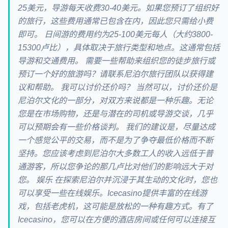
25美元，导游每天收费30-40美元。如果您预订了组织好
的旅行，这些费用通常已包含在内，因此您只需给小费
即可。 日间游的费用约为25-100美元每人（大约3800-
15300卢比），具体取决于旅行类型和地点。这通常包括
导游和交通费用。 需要一些帮助来组织您的徒步旅行或
预订一个好的旅游吗？请联系尼泊尔旅行团队以获得建
议和帮助。 我可以讨价还价吗？ 当然可以，讨价还价是
尼泊尔文化的一部分，对双方来说都是一种乐趣。无论
您是在市场购物，还是与潜在的司机或导游交谈，几乎
可以预期会有一些价格谈判。 我们的建议是，尽量达成
一个感觉公平的交易，而不是为了争夺最低价格而不断
坚持。您应该考虑到尼泊尔大多数工人的收入远低于普
通游客，所以您争论的那几卢比对他们的影响远大于对
您。 娱乐 在探索尼泊尔并沉浸于其生动的文化时，您也
可以享受一些在线娱乐。Icecasino提供丰富的在线游
戏，包括老虎机，这可能是放松的一种有趣方式。有了
Icecasino，您可以在方便的酒店房间或任何可以连接互