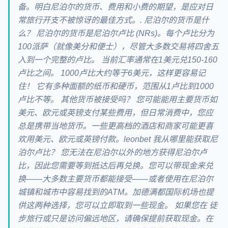
备。明白尼泊尔的货币、费用和小费的期望，是应对日
常旅行开支不被惊讶的最佳方式。. 尼泊尔的货币是什
么？ 尼泊尔的货币是尼泊尔卢比 (NRs)。每个卢比分为
100派萨（就像美分和便士），尽管大多数交易将四舍五
入到一个完整的卢比。 当前汇率通常在1美元兑150-160
卢比之间。 1000卢比大约等于6美元，这样更容易记
住！ 它有多种面额的纸币和硬币，范围从1卢比到1000
卢比不等。 其他货币被接受吗？ 您可能能用主要货币如
美元、欧元或英镑支付某些费用，但日常消费中，您应
总是携带当地货币。一些更高档的酒店和商家可能更喜
欢用美元、欧元或英镑付款。leonbet 我从哪里能获取尼
泊尔卢比？ 您无法在尼泊尔以外的地方获得尼泊尔卢
比，因此您需要等到抵达后再兑换。您可以带现金来兑
换——大多数主要货币都能接受——或者使用在尼泊尔
城镇和城市中容易找到的ATM。加德满都国际机场也提
供这两种选择，您可以立即取到一些现金。 如果您在 徒
步旅行或只是访问偏远地区，请确保提前获取现金。在