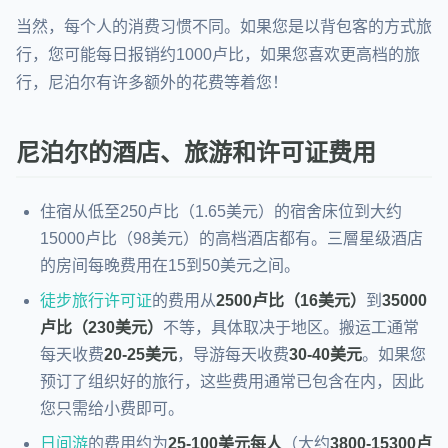
当然，每个人的消费习惯不同。如果您是以背包客的方式旅
行，您可能每日报销约1000卢比，如果您喜欢更高档的旅
行，尼泊尔有许多额外的花费等着您！
尼泊尔的酒店、旅游和许可证费用
住宿从低至250卢比（1.65美元）的宿舍床位到大约
15000卢比（98美元）的高档酒店都有。三層星级酒店
的房间每晚费用在15到50美元之间。
徒步旅行许可证
的费用从
2500卢比（16美元）
到
35000
卢比（230美元）
不等，具体取决于地区。搬运工通常
每天收费
20-25美元
，导游每天收费
30-40美元
。如果您
预订了组织好的旅行，这些费用通常已包含在内，因此
您只需给小费即可。
日间游
的费用约为
25-100美元每人
（大约
3800-15300卢