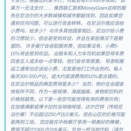
卡支付。根据您的发卡行，可能会有3-5%的手续费。 如
果万一无法支付…… 像西联汇款和MoneyGram这样的服
务在尼泊尔的大多数城镇和城市都能找到，因此如果您
遇到任何问题，可以进行资金转移。 在尼泊尔我应该给
小费吗，给多少？ 与许多其他国家相比，尼泊尔给小费
的习惯较少，但总是受到欢迎，并且在某些情况下是期
望的。 许多餐厅会收取服务费，但如果没有，小费5-
10%将会受到欢迎。 出租车和人力车司机如果您将车费
四舍五入或多给一点零钱，他们会非常感激。 导游和搬
运工通常也应该给小费，尤其是他们工作出色时。每人
每天300-500卢比，或大约旅游费用的10%是合理的。
在尼泊尔物品的典型费用是多少？ 当然，物价在全国各
地有所不同，作为一般规律，海拔越高，食物和饮料的
价格就越贵。以下是一些您可能觉得有用的费用示例；
在加德满都或博卡拉的当地咖啡馆，达尔巴特（传统尼
泊尔餐）不应超过250卢比/2美元，但在山区的价格可能
是两到三倍。 您应能在中档餐厅享用一顿美好的晚餐，
费用不超过1000卢比/6美元，外加一杯当地饮料（请勿