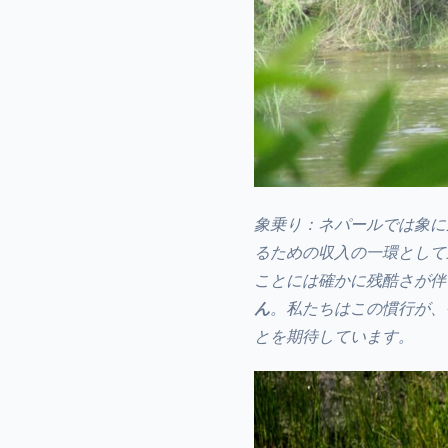
象乗り：ネパールでは象に
るための収入の一環として
ことには確かに残酷さが伴
ん
。私たちはこの慣行が、
とを期待しています。