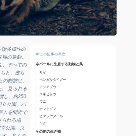
生物多様性の
この記事の目次
7種の鳥類、
ネパールに生息する動物と鳥
ろん、すべての
たちと、彼ら
サイ
ベンガルタイガー
らの動物は、
アジアゾウ
。 見られる
ユキヒョウ
し、約250
ワニ
国立公園、バ
ナマケグマ
巨人を間近で
ヒマラヤタール
見られる場
ヤク
国立公園、ス
その他の生き物
ます。多くの