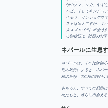
類のクマ、シカ、ヤギな
ヘビ、そしてキングコブ
イモリ、サンショウウオ
ストは膨大ですが、ネ
大スズメバチに出会うか
る動物観光 計画のお手
ネパールに生息
ネパールは、その比較的小
近の報告によると、ネパール
種の魚類、651種の蝶が
もちろん、すべての動物に
物たちと、彼らに出会える