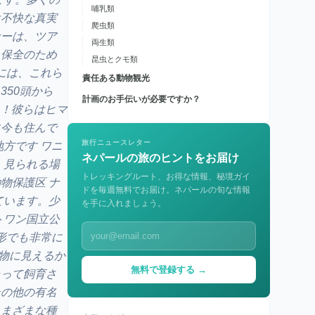
哺乳類
は不快な真実
爬虫類
ナーは、ツア
両生類
、保全のため
昆虫とクモ類
には、これら
責任ある動物観光
350頭から
計画のお手伝いが必要ですか？
ん！彼らはヒマ
に今も住んで
旅行ニュースレター
方です ワニ
ネパールの旅のヒントをお届け
 見られる場
トレッキングルート、お得な情報、秘境ガイ
物保護区 ナ
ドを毎週無料でお届け。ネパールの旬な情報
ています。少
を手に入れましょう。
トワン国立公
形でも非常に
き物に見えるか
無料で登録する →
たって飼育さ
その他の有名
さまざまな種