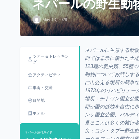
ネパールの野生動
·
May 13, 2026
ネパールに生息する動物
ツアー＆トレッキン
面では非常に優れた土地
グ
123種の爬虫類、55種
動物についてお話しす
アクティビティ
に出会える場所の簡単な
車両・交通
1973年のリハビリテ
場所：チトワン国立公園
目的地
頭が国の低地を自由に歩
ホテル
ンケ国立公園、バルディ
見ることは多くの旅行者
所：コシ・タプー野生
ネパール旅行ガイド
ークラファンタ国立公園