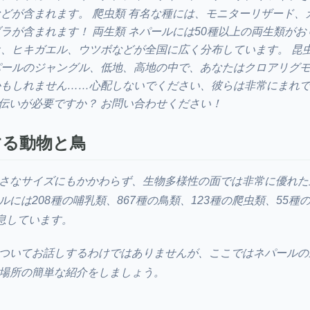
どが含まれます。 爬虫類 有名な種には、モニターリザード、
ラが含まれます！ 両生類 ネパールには50種以上の両生類がお
、ヒキガエル、ウツボなどが全国に広く分布しています。 昆虫
パールのジャングル、低地、高地の中で、あなたはクロアリグ
もしれません……心配しないでください、彼らは非常にまれで
伝いが必要ですか？ お問い合わせください！
する動物と鳥
さなサイズにもかかわらず、生物多様性の面では非常に優れた
には208種の哺乳類、867種の鳥類、123種の爬虫類、55種の
生息しています。
ついてお話しするわけではありませんが、ここではネパールの
場所の簡単な紹介をしましょう。