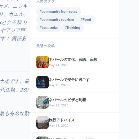
人気のタグ
カメ、ニシキ
#community homestay
り、カエル、
#community tourism
#Food
とクモ類 リ
#best treks
#Trekking
モやアジア巨
す！ 責任あ
最近の投稿
ネパールの文化、言語、宗教
May 14, 2026
ネパールで安全に過ごす
土地です。最
May 13, 2026
両生類、230
ネパールのビザと到着
May 13, 2026
最も有名な動
旅行アドバイス
May 13, 2026