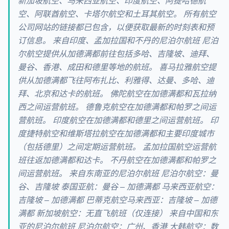
新加坡航空、马来西亚航空、印度航空、阿提哈德航
空、阿联酋航空、卡塔尔航空和土耳其航空。 所有航空
公司网站的链接都已包含，以便获取最新的时刻表和预
订信息。 来自印度、孟加拉国和不丹的尼泊尔航班 尼泊
尔航空提供从加德满都前往包括多哈、吉隆坡、迪拜、
曼谷、香港、成田和德里等地的航班。 喜马拉雅航空提
供从加德满都飞往阿布扎比、利雅得、达曼、多哈、迪
拜、北京和达卡的航班。 佛陀航空在加德满都和瓦拉纳
西之间运营航班。 德鲁克航空在加德满都和帕罗之间运
营航班。 印度航空在加德满都和德里之间运营航班。 印
度捷特航空和维斯塔拉航空在加德满都和主要印度城市
（包括德里）之间定期运营航班。 孟加拉国航空运营航
班往返加德满都和达卡。 不丹航空在加德满都和帕罗之
间运营航班。 来自东南亚的尼泊尔航班 尼泊尔航空：曼
谷、吉隆坡 泰国亚航：曼谷 – 加德满都 马来西亚航空：
吉隆坡 – 加德满都 巴蒂克航空马来西亚：吉隆坡 – 加德
满都 新加坡航空：无直飞航班（仅连接） 来自中国和东
亚的尼泊尔航班 尼泊尔航空：广州、香港 大韩航空：数