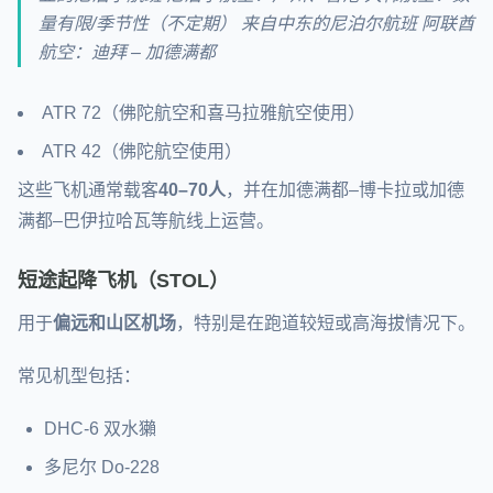
量有限/季节性（不定期） 来自中东的尼泊尔航班 阿联酋
航空：迪拜 – 加德满都
ATR 72（佛陀航空和喜马拉雅航空使用）
ATR 42（佛陀航空使用）
这些飞机通常载客
40–70人
，并在加德满都–博卡拉或加德
满都–巴伊拉哈瓦等航线上运营。
短途起降飞机（STOL）
用于
偏远和山区机场
，特别是在跑道较短或高海拔情况下。
常见机型包括：
DHC-6 双水獺
多尼尔 Do-228