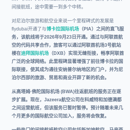
间接航班，途中需要一到多个中转。
对尼泊尔旅游和航空业来说一个里程碑式的发展是
flydubai开通了与
博卡拉国际机场
（PIA）之间的直飞服
务，该航线将于
2026年9月23日
开通。通过与阿联酋航
空的代码共享合作，旅客可以通过
阿联酋机场3号航站
楼
在
迪拜国际机场
（DXB）
实现无缝衔接，畅享阿联酋
广泛的全球网络。此里程碑显著增强了前往博卡拉的国
际联接，使其成为通往
安纳普尔纳地区的门户，
并为尼
泊尔西部的旅游、贸易和商业开辟了新的机会。
从
高塔姆·佛陀国际机场 (BWA)
往返航班的服务正在逐
步扩展。现在，Jazeera航空公司在科威特和加德满都
之间运营航班，但该服务已暂时暂停。预计随着未来几
个月更多的国际航空公司加入，服务将会恢复。
一些热门的间接航班航空公司包括
新加坡航空、马来西