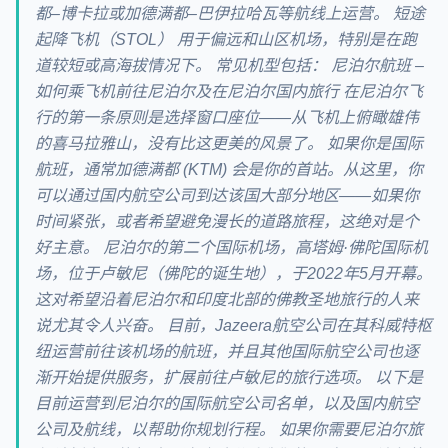
都–博卡拉或加德满都–巴伊拉哈瓦等航线上运营。 短途
起降飞机（STOL） 用于偏远和山区机场，特别是在跑
道较短或高海拔情况下。 常见机型包括： 尼泊尔航班 –
如何乘飞机前往尼泊尔及在尼泊尔国内旅行 在尼泊尔飞
行的第一条原则是选择窗口座位——从飞机上俯瞰雄伟
的喜马拉雅山，没有比这更美的风景了。 如果你是国际
航班，通常加德满都 (KTM) 会是你的首站。从这里，你
可以通过国内航空公司到达该国大部分地区——如果你
时间紧张，或者希望避免漫长的道路旅程，这绝对是个
好主意。 尼泊尔的第二个国际机场，高塔姆·佛陀国际机
场，位于卢敏尼（佛陀的诞生地），于2022年5月开幕。
这对希望沿着尼泊尔和印度北部的佛教圣地旅行的人来
说尤其令人兴奋。 目前，Jazeera航空公司在其科威特枢
纽运营前往该机场的航班，并且其他国际航空公司也逐
渐开始提供服务，扩展前往卢敏尼的旅行选项。 以下是
目前运营到尼泊尔的国际航空公司名单，以及国内航空
公司及航线，以帮助你规划行程。 如果你需要尼泊尔旅