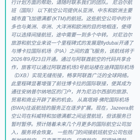
行计划方面的帮助，请随时联系我们的团队。 尼泊尔航
班（国际） 以下航空公司提供从亚洲、中东和欧洲主要
城市直飞加德满都 (KTM)的航班。这些航空公司中的许
多也与美洲、非洲、大洋洲和欧洲的目的地相连，使得
可以选择间接航班，途中需要一到多个中转。 对尼泊尔
旅游和航空业来说一个里程碑式的发展是flydubai开通了
与博卡拉国际机场（PIA）之间的直飞服务，该航线将于
2026年9月23日开通。通过与阿联酋航空的代码共享合
作，旅客可以通过阿联酋机场3号航站楼在迪拜国际机场
（DXB）实现无缝衔接，畅享阿联酋广泛的全球网络。
此里程碑显著增强了前往博卡拉的国际联接，使其成为
通往安纳普尔纳地区的门户，并为尼泊尔西部的旅游、
贸易和商业开辟了新的机会。 从高塔姆·佛陀国际机场
(BWA)往返航班的服务正在逐步扩展。现在，Jazeera航
空公司在科威特和加德满都之间运营航班，但该服务已
暂时暂停。预计随着未来几个月更多的国际航空公司加
入，服务将会恢复。 一些热门的间接航班航空公司包括