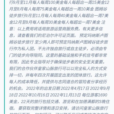
行9月至11月每人每周100美金每人每超出一周15美金12
月至8月每人每周75美金每人每超出一周10美金 图姆谷
徒步旅行9月至11月每人每周40美金每人每超出一周7美
金12月至8月每人每周30美金每人每超出一周7美金 注
意：以上费用将适用旅游运营商服务费。有关更多信
息，请查看我们的尼泊尔许可证页面。 预定玛纳斯卢图
姆谷徒步旅行 至少两人即可预定玛纳斯卢图姆谷徒步旅
行作为私人团。不允许独自旅行或自主徒步，必须由专
门的徒步向导陪同。这里的基础设施和手机信号都非常
有限，因此专业指导对于确保徒步者的安全至关重要。
我们的合作伙伴皇家山脉旅行可以以完全私人的方式安
排一切，并每年四次开展固定出发的团体旅行。这允许
每人的成本降低，并提供与志同道合的冒险者分享经历
的机会。 2022年的出发日期 2022年4月17日 2022年9月
18日 2022年10月16日 2022年11月13日 每位游客1690
美金，22天的旅行包括交通、游览和在加德满都的3晚住
宿。 要获取完整详情和逐日安排，请访问皇家山脉旅行