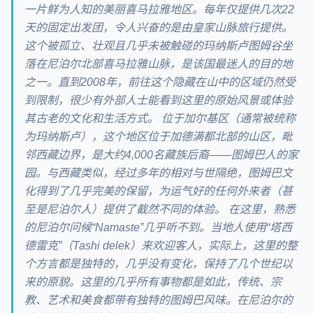
一片鲜为人知的美丽喜马拉雅地区。每年仅提供几次22
天的固定出发团，令人兴奋的是由皇家山脉旅行提供。
这个被孤立、壮观且几乎未被触碰的玛纳斯卢图姆谷坐
落在尼泊尔北部喜马拉雅山脉，是该国最迷人的目的地
之一。直到2008年，前往这个隐藏在山中的区域仍然受
到限制，很少有外部人士能看到这里的原始风景或体验
其古老的文化和生活方式。 位于加尔基区（通常被统称
为玛纳斯卢），这个地区位于加德满都北部的山区，毗
邻西藏边界，是大约4,000名藏族后裔——图姆巴人的家
园。与西藏类似，经过多年的相对与世隔绝，图姆巴文
化得到了几乎完美的保留，为运气好的任何外来者（甚
至是尼泊尔人）提供了截然不同的体验。 在这里，熟悉
的尼泊尔问候“Namaste”几乎听不到。当地人使用“塔西
德雷克”（Tashi delek）来欢迎客人，实际上，这里的整
个方言都是独特的，几乎没有变化，保持了几个世纪以
来的原貌。这里的几乎所有事物都是如此，传统、宗
教、艺术和美食都带有独特的图姆巴风味。在尼泊尔的