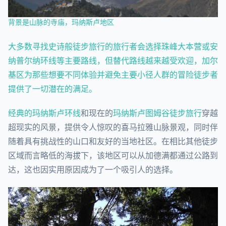
背景是山脉的寺庙，玛纳斯卢地区
大多数寻找史诗般徒步旅行的旅行者会选择珠峰大本营或安
纳普尔纳环线等主要路线，但替代路线越来越受欢迎，加尔
基区为那些想要不同体验并避免主要小径人群的冒险徒步者
提供了一切潜在的满足。
经典的
玛纳斯卢环线
和现在的
玛纳斯卢图姆谷徒步旅行
穿越
超现实的风景，提供令人惊叹的喜马拉雅山脉景观，同时伴
随着具有挑战性的山口和友好的当地社区。在相比其他徒步
区域而言略低的海拔下，该地区可以从加德满都通过公路到
达，这也因实用原因成为了一个吸引人的选择。