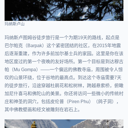
玛纳斯卢山
玛纳斯卢图姆谷徒步旅行是一个为期19天的路线，起点是
巴尔帕克（Barpak）这个紧密团结的社区，在2015年地震
后逐渐重建，作为许多前加尔基士兵的家园。这里是你在该
地区度过的第一个夜晚的友好场所。第一个目标是到达穆古
帕（Mu Gompa）——一个偏远的佛教寺庙，周围被令人惊
叹的山景环绕，位于谷地的最高点。到达这个寺庙需要7天
的徒步旅行，沿途穿越杜鹃花和松树林，跨越悬索桥，俯瞰
加尼什喜马和佛陀山的美景。你还将访问一些微小的传统村
庄和神圣的洞穴，包括皮伦普（Piren Phu）（鸽子洞），
其中佛教壁画和经文被雕刻在岩石上。