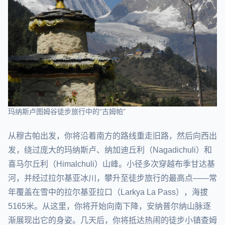
玛纳斯卢图姆谷徒步旅行中的“古姆帕”
从穆古帕出发，你将沿着南方的路线重走旧路，然后向西出
发，绕过庞大的玛纳斯卢、纳加迪丘利（Nagadichuli）和
喜马尔丘利（Himalchuli）山峰。小径多次穿越布季甘达基
河，并经过拉尔基亚冰川，攀升至徒步旅行的最高点——常
年覆盖在雪中的拉尔基亚拉口（Larkya La Pass），海拔
5165米。从这里，你将开始向南下降，安纳普尔纳山脉逐
渐展现出它的身姿。几天后，你将抵达热闹的徒步小镇查姆