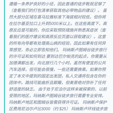
遵循一条养护良好的小径，因此普通的徒步靴就足够了
（查看我们的打包清单获取其他必带物品的建议）。 虽
然大部分区域在喜马拉雅标准下海拔相对较低，但你将
在拉尔基亚拉口上升到5000米以上。在这些高度下，高
原反应是可能的，你应采取预防措施并熟悉其症状（查
看我们的医疗建议和高原反应页面以获取建议）。这里
的所有向导都有处理高山病的经验，因此如果有任何异
常感觉，务必立即告知他们。 玛纳斯卢图姆谷徒步旅行
的许可证和如何到达 要到达巴尔帕克的起点，你需要从
加德满都出发，向北旅行几个小时。虽然有便宜的公共
汽车选择，但可能会很慢，一些还需要换乘。如果你预
定了本文中提到的固定出发团，私人交通将包含在你的
团体中。路线可能曲折且颠簸，但美景绝对弥补了任何
舒适度的缺乏。 由于处于尼泊尔这样未被探索的、以前
受限的地区，玛纳斯卢图姆谷徒步旅行需要专业安排。
玛纳斯卢地区和图姆谷皆需获得许可证。 玛纳斯卢保护
区费用尼泊尔卢比3000（约 $25） 玛纳斯卢环线徒步旅