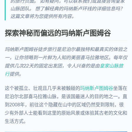
的旅行页面。 如有疑问，可以联系我们或直接咨询皇家
山脉团队。 想了解经典的玛纳斯卢环线的详细信息吗？
这篇文章将为您提供所有内容。
探索神秘而偏远的玛纳斯卢图姆谷
玛纳斯卢图姆谷徒步旅行是尼泊尔最独特和最真实的体验之
一，让你领略到一片鲜为人知的美丽喜马拉雅地区。每年仅
提供几次22天的固定出发团，令人兴奋的是由
皇家山脉旅
行
提供。
这个被孤立、壮观且几乎未被触碰的
玛纳斯卢图姆谷
坐落在
尼泊尔北部喜马拉雅山脉，是该国最迷人的目的地之一。直
到2008年，前往这个隐藏在山中的区域仍然受到限制，很
少有外部人士能看到这里的原始风景或体验其古老的文化和
生活方式。