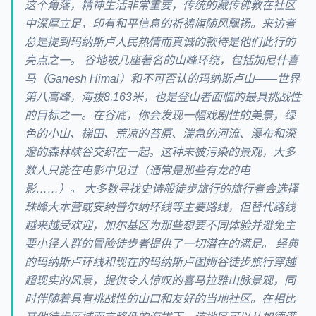
这个角落，精神生活非常重要，传统的藏传佛教在社区
中深厚立足，印有和平信息的祈祷旗随风飘扬。来访者
总是提到玛纳斯卢人民热情而真诚的款待是他们此行的
亮点之一。 谷地被几座著名的山峰环绕，包括加尼什喜
马（Ganesh Himal）和不可否认的玛纳斯卢山——世界
第八高峰，海拔8,163米，也是登山者面临的最具挑战性
的目标之一。在谷底，你会发现一幅戏剧性的美景，绿
色的小山、梯田、荒凉的苔原、湍急的河流、瀑布和深
邃的森林峡谷交织在一起。这种未被污染的景观，大多
数人只能在电影中见过（通常是那些有龙的电
影……）。 大多数寻找史诗般徒步旅行的旅行者会选择
珠峰大本营或安纳普尔纳环线等主要路线，但替代路线
越来越受欢迎，加尔基区为那些想要不同体验并避免主
要小径人群的冒险徒步者提供了一切潜在的满足。 经典
的玛纳斯卢环线和现在的玛纳斯卢图姆谷徒步旅行穿越
超现实的风景，提供令人惊叹的喜马拉雅山脉景观，同
时伴随着具有挑战性的山口和友好的当地社区。在相比