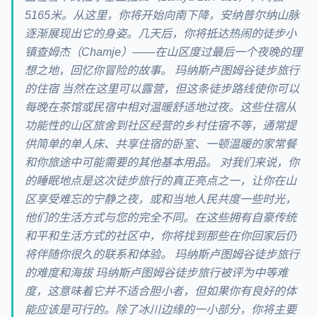
5165米。从这里，你将开始向南下降，安纳普尔纳山脉
逐渐展现出它的身姿。几天后，你将抵达热闹的徒步小
镇查姆杰（Chamje）——在山区度过最后一个夜晚的理
想之地，回忆你冒险的故事。 玛纳斯卢图姆谷徒步旅行
的住宿 当然在这里可以露营，但这条徒步路线使你可以
每晚在茶馆或民宿中相对温暖舒适地过夜。这些住宿从
功能性的山区旅舍到社区经营的乡村住宿不等，通常提
供简单的单人床、共享住宿的卧室、一顿温暖的家常餐
和你旅途中可能需要的其他基本用品。 对我们来说，你
的睡眠地点是这次徒步旅行的真正亮点之一，让你在山
区享受难忘的宁静之夜，或和当地人民共度一些时光，
他们的生活方式与您的完全不同。在这些拥有自豪传统
和平和生活方式的社区中，你将找到那些在你回家后仍
将伴随你很久的联系和体验。 玛纳斯卢图姆谷徒步旅行
的难度和海拔 玛纳斯卢图姆谷徒步旅行被评为中等难
度，这意味着它并不适合胆小者，但如果你有良好的体
能应该是可行的。除了冰川边缘的一小部分，你将主要