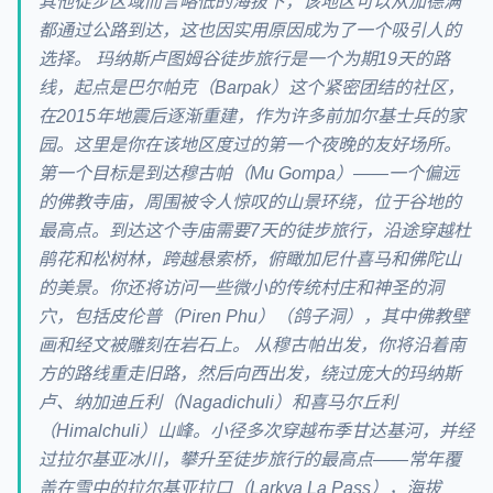
其他徒步区域而言略低的海拔下，该地区可以从加德满
都通过公路到达，这也因实用原因成为了一个吸引人的
选择。 玛纳斯卢图姆谷徒步旅行是一个为期19天的路
线，起点是巴尔帕克（Barpak）这个紧密团结的社区，
在2015年地震后逐渐重建，作为许多前加尔基士兵的家
园。这里是你在该地区度过的第一个夜晚的友好场所。
第一个目标是到达穆古帕（Mu Gompa）——一个偏远
的佛教寺庙，周围被令人惊叹的山景环绕，位于谷地的
最高点。到达这个寺庙需要7天的徒步旅行，沿途穿越杜
鹃花和松树林，跨越悬索桥，俯瞰加尼什喜马和佛陀山
的美景。你还将访问一些微小的传统村庄和神圣的洞
穴，包括皮伦普（Piren Phu）（鸽子洞），其中佛教壁
画和经文被雕刻在岩石上。 从穆古帕出发，你将沿着南
方的路线重走旧路，然后向西出发，绕过庞大的玛纳斯
卢、纳加迪丘利（Nagadichuli）和喜马尔丘利
（Himalchuli）山峰。小径多次穿越布季甘达基河，并经
过拉尔基亚冰川，攀升至徒步旅行的最高点——常年覆
盖在雪中的拉尔基亚拉口（Larkya La Pass），海拔