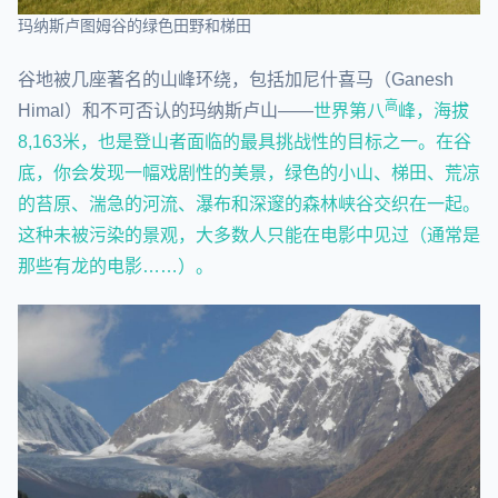
玛纳斯卢图姆谷的绿色田野和梯田
谷地被几座著名的山峰环绕，包括加尼什喜马（Ganesh
高
Himal）和不可否认的玛纳斯卢山——
世界第八
峰，海拔
8,163米，也是登山者面临的最具挑战性的目标之一。在谷
底，你会发现一幅戏剧性的美景，绿色的小山、梯田、荒凉
的苔原、湍急的河流、瀑布和深邃的森林峡谷交织在一起。
这种未被污染的景观，大多数人只能在电影中见过（通常是
那些有龙的电影……）。