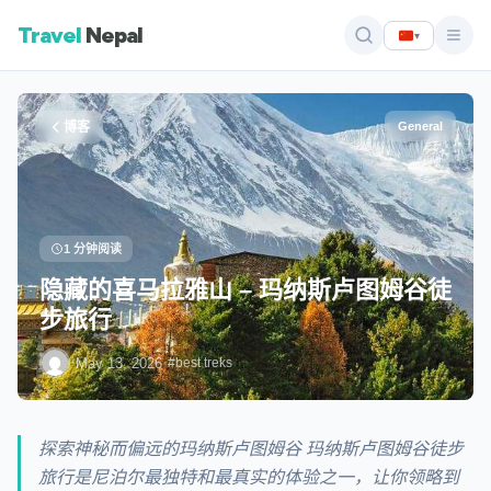
Travel
Nepal
▾
博客
General
1 分钟阅读
隐藏的喜马拉雅山 – 玛纳斯卢图姆谷徒
步旅行
·
·
May 13, 2026
#best treks
探索神秘而偏远的玛纳斯卢图姆谷 玛纳斯卢图姆谷徒步
旅行是尼泊尔最独特和最真实的体验之一，让你领略到