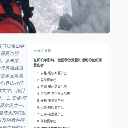
喜马拉雅山脉
本文导读
员是夏尔巴
在尼泊尔影响、激励和改变登山运动的创纪录
族。多年来，
登山者
世界最高峰珠
1. 安格·塔尔凯夏尔巴
慈善事业筹集
2. 盖莱夏尔巴
泊尔登山社区
3. 丹增·诺尔盖夏尔巴
本文中，我们
4. 贾尔岑·诺尔布夏尔巴
1. 安格·塔
5. 安格·里塔夏尔巴
的夏尔巴之一，
6. 巴桑·拉姆夏尔巴
最伟大的成就
7. 巴布·奇里夏尔巴
以及随后的畅
8. 阿帕夏尔巴
纳普尔纳的机