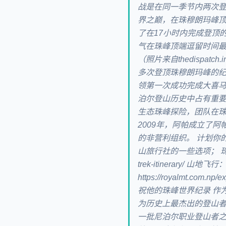
战是在同一季节内两次登
界之巅，在珠穆朗玛峰顶
了在17小时内完成登顶
气在珠峰顶端逗留时间最
（照片来自thedispa
多次登顶珠穆朗玛峰的纪
领第一次成功完成大喜
泊尔登山历史中占有重
生态珠峰探险，团队在
2009年，阿帕成立了
的非营利组织。 计划你
山旅行社的一些选项； 珠峰基地营徒步
trek-itinerary/ 山地飞行：
https://royalmt.com.n
祝他的珠峰世界纪录 作
为历史上最杰出的登山
一批尼泊尔职业登山者之