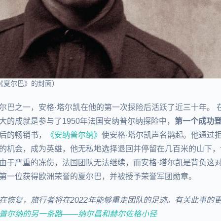
《夏尔巴》的封面）
尔巴之一，安格·塔尔凯在他的第一次探险后活跃了近三十年。 
大的成就是参与了1950年法国安纳普尔纳探险中，
第一个成功
后的畅销书，
《安纳普尔纳》
使安格·塔尔凯声名鹊起。他通过
的机会，成为英雄，他无私地选择退回并停留在几百米的山下，
由于严重的冻伤，法国团队无法继续，而安格·塔尔凯是背负这
第一位获得欧洲荣誉的夏尔巴，并被授予荣誉军团勋章。
在恢复，旅行者将在2022年能够重走团队的足迹。有关此事的
普尔纳的另一条路——纳尔昌和赫尔佐格小径