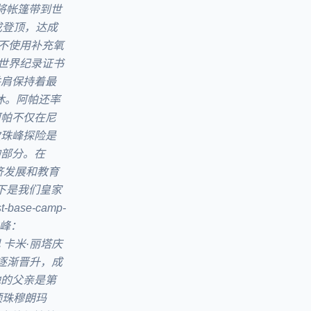
将帐篷带到世
成登顶，达成
着不使用补充氧
的世界纪录证书
希并肩保持着最
休。阿帕还率
阿帕不仅在尼
次珠峰探险是
的部分。在
济发展和教育
下是我们皇家
base-camp-
游珠峰：
塔夏尔巴 卡米·丽塔庆
逐渐晋升，成
他的父亲是第
顶珠穆朗玛