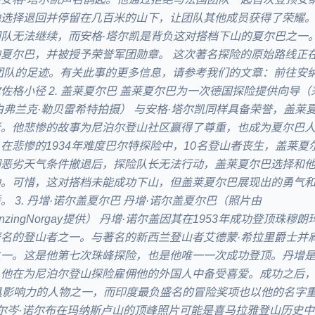
地选择退回并停留在几百米的山下，让团队其他成员获得了荣耀
队无法继续，而安格·塔尔凯是背负这对搭档下山的夏尔巴之一
夏尔巴，并被授予荣誉军团勋章。 这次著名探险的原始路线正
走团队的足迹。有关此事的更多信息，请参考我们的文章：前往安
佐格小径 2. 盖莱夏尔巴 盖莱夏尔巴为一次德国探险提供向导（
》由弗兰克·勒贝雷希特拍摄） 与安格·塔尔凯同样具备荣誉，盖莱
者。他悲惨的故事为尼泊尔登山社区赢得了尊重，也成为夏尔巴
在悲惨的1934年难度巴尔特探险中，10名登山者丧生，盖莱夏
因恶劣天气条件撤退后，探险队长无法行动，盖莱夏尔巴选择和
助。可惜，这对搭档未能成功下山，但盖莱夏尔巴展现出的勇气
 3. 丹增·诺尔盖夏尔巴 丹增·诺尔盖夏尔巴（照片由
erpaTenzingNorgay提供） 丹增·诺尔盖因其在1953年成功登顶珠
名的登山者之一。与著名的新西兰登山者艾德蒙·希拉里爵士并
之一。这是他第七次珠峰探险，也是他唯一一次成功登顶。丹增
，他在为尼泊尔登山探险雇佣他的外国人中备受喜爱。成功之后
具影响力的人物之一，而印度最负盛名的冒险奖项也以他的名字重新
贾尔岑·诺尔布在玛纳斯卢山的顶峰照片可能是喜马拉雅登山历史