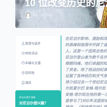
10 位改变历史的
·
May 13, 2026
在尼泊尔影响、激励和改
旅游与徒步
的高峰和极限中开辟了
人，这是一个因其出色
体验活动
尼泊尔登山者为数千名
车辆与交通
穆朗玛峰。他们卓越的
了资金，除了挑战创纪
目的地
征服了各种经历和天气条
将介绍过去一个世纪尼泊
酒店
尔凯夏尔巴 安格·塔尔
安格·塔尔凯在他的第一
尼泊尔旅行指南
是参与了1950年法国
对尼泊尔感兴趣？
销书，《安纳普尔纳》使