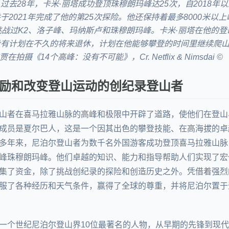
过去28年，卡米·丽塔成功登顶珠穆朗玛峰达25次，自2018年
2021年完成了他的第25次探险。他还保持着最多8000米以
挑战过K2、洛子峰、玛纳斯卢和珠穆朗玛峰。卡米·丽塔在他的
有计划在不久的将来退休，计划在他能够攀登的时间里继续爬山。 
拍摄《14个高峰：没有不可能》，Cr. Netflix & Nimsdai ©
励和改变登山运动的创纪录登山者
山者在喜马拉雅山脉的高峰和极限中开辟了道路，使他们在登山
成员是夏尔巴人，这是一个因其出色的攀登技能、在高海拔的卓
多年来，尼泊尔登山者为数千名外国游客成功登顶喜马拉雅山脉
峰珠穆朗玛峰。他们卓越的知识、能力和指导帮助人们实现了宏
集了资金，除了挑战创纪录的探险和创造历史之外。凭借着强烈
服了各种经历和天气条件，赢得了全球的尊重，并将尼泊尔置于
一个世纪尼泊尔登山界10位最著名的人物，从早期的先锋到现