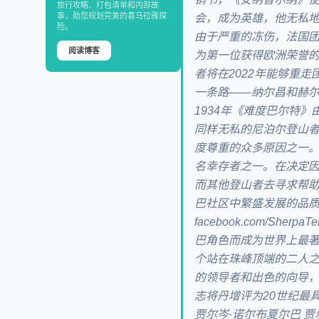
旅行攻略、打包清单和内部故
事，助您规划完美的喜马拉雅探
会，成为英雄，他无私
险。
由于严重的冻伤，法国团
阅读博客
为第一位获得欧洲荣誉的
者将在2022年能够重
一条路——纳尔昌和赫尔
1934年《难度巴尔特
同样无私的尼泊尔登山
度尊重的众多原因之一。
名幸存者之一。在决定
而其他登山者去寻求帮
巴社区中繁盛发展的品质。
facebook.com/Sh
巴角色而成为世界上最著
个站在珠峰顶端的二人
的领导者和出色的向导
志将丹增评为20世纪最
贾尔岑·诺尔布夏尔巴 