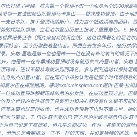
尔巴打破了障碍，成为第一个登顶不仅一个而是两个8000米高峰的
地带领一支法国登山队登顶马卡鲁山——首次成功登顶。由于他
一支日本队，携手登顶玛纳斯卢，成为首个抵达顶峰的团队。贾
势的探险队领袖，在尼泊尔登山历史上扮演了重要角色。 5. 安
的世界纪录证书（照片来自新快讯在线） 这位世界著名的尼泊尔
纪录保持者，至今仍激励着登山者。即便在去世多年后，他仍然保
录。安格·里塔是第一位也是唯一一位在没有补给氧气的情况下
此外，他是唯一在冬季成功登顶时没有使用氧气的登山者。安格·
顶珠峰，还以不服从海拔法则而闻名，参与剧烈运动以保持温暖
出身的杰出登山者，但在同行中却被认为是他那个时代最娴熟的夏
夏尔巴在探险期间，感谢exploreinspired.com提供 巴桑·
第一位成功登顶珠穆朗玛峰的尼泊尔女性。在成功登顶之前，巴
尔及全世界的女性展示了只要努力和决心就没有什么是不可能的
，但其故事也以悲剧收场，她在成功登顶后下山时不幸去世。她
念与荣誉。 7. 巴布·奇里夏尔巴 官方尼泊尔邮票展示巴布·奇
奇里为自己设定了高标准，但几乎总能成功。作为一名热衷的冒险
次，但他总是希望挑战一些不一样的东西，并设定独特的挑战。