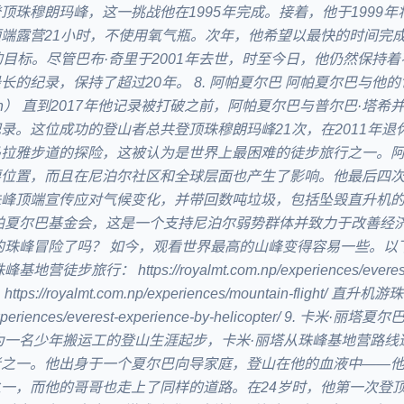
顶珠穆朗玛峰，这一挑战他在1995年完成。接着，他于1999年
端露营21小时，不使用氧气瓶。次年，他希望以最快的时间完
的目标。尽管巴布·奇里于2001年去世，时至今日，他仍然保持
长的纪录，保持了超过20年。 8. 阿帕夏尔巴 阿帕夏尔巴与他
tch.in） 直到2017年他记录被打破之前，阿帕夏尔巴与普尔巴·塔
录。这位成功的登山者总共登顶珠穆朗玛峰21次，在2011年退
马拉雅步道的探险，这被认为是世界上最困难的徒步旅行之一。
要位置，而且在尼泊尔社区和全球层面也产生了影响。他最后四
珠峰顶端宣传应对气候变化，并带回数吨垃圾，包括坠毁直升机
阿帕夏尔巴基金会，这是一个支持尼泊尔弱势群体并致力于改善经
的珠峰冒险了吗？ 如今，观看世界最高的山峰变得容易一些。以
旅行： https://royalmt.com.np/experiences/everest-
 https://royalmt.com.np/experiences/mountain-flight/ 直升机
p/experiences/everest-experience-by-helicopter/ 9. 卡米·丽
为一名少年搬运工的登山生涯起步，卡米·丽塔从珠峰基地营路线
者之一。他出身于一个夏尔巴向导家庭，登山在他的血液中——
一，而他的哥哥也走上了同样的道路。在24岁时，他第一次登