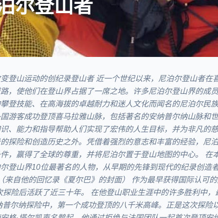
尼泊尔登山者
变登山运动的创纪录登山者 近一个世纪以来，尼泊尔登山者在
道路，使他们在登山界占据了一席之地。许多尼泊尔登山界的成
的攀登技能、在高海拔的卓越耐力和迷人文化而闻名的尼泊尔民
外国游客成功登顶喜马拉雅山脉，包括著名的安纳普尔纳山脉和
知识、能力和指导帮助人们实现了宏伟的人生目标，并为非凡的
录的探险和创造历史之外。凭借着强烈的意志和丰富的经验，尼
件，赢得了全球的尊重，并将尼泊尔置于登山地图的中心。 在
尔登山界10位最著名的人物，从早期的先锋到现代的纪录创造者。 
凯（来自他的回忆录《夏尔巴》的封面） 作为最早获得国际认可
次探险后活跃了近三十年。 在他登山职业生涯中的许多胜利中，
安纳普尔纳探险中，第一个成功登顶的八千米高峰。正是这次探险
安格·塔尔凯声名鹊起。他通过拒绝与法国团队一起首次登顶安