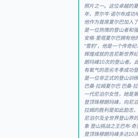
照片之一。这位卓越的夏
年，贾尔岑·诺尔布成功
他作为首席夏尔巴加入了
是一位热情的登山者和强
安格·里塔夏尔巴拥有他
“雪豹”，他是一个传奇
辉煌成就的吉尼斯世界纪
朗玛峰10次的登山者。
有氧气的恶劣冬季成功登
是一位非正式的登山训练
巴桑·拉姆夏尔巴 巴桑·拉姆
一代尼泊尔女性，她是
登顶珠穆朗玛峰，向尼泊
拉姆的胜利是如此励志
尼泊尔及全世界登山界的纪
象 登山挑战之王巴布·
登顶珠穆朗玛峰多达10