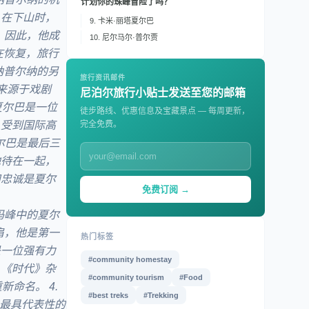
计划你的珠峰冒险了吗？
。在下山时，
9. 卡米·丽塔夏尔巴
。因此，他成
10. 尼尔马尔·普尔贾
在恢复，旅行
纳普尔纳的另
旅行资讯邮件
来源于戏剧
尼泊尔旅行小贴士发送至您的邮箱
夏尔巴是一位
徒步路线、优惠信息及宝藏景点 — 每周更新，
人受到国际高
完全免费。
尔巴是最后三
他待在一起，
和忠诚是夏尔
免费订阅 →
穆朗玛峰中的夏尔
肩，他是第一
热门标签
是一位强有力
#community homestay
，《时代》杂
#community tourism
#Food
命名。 4.
#best treks
#Trekking
中最具代表性的