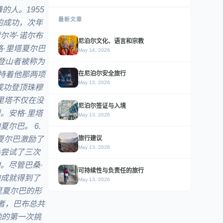
人。1955
最新文章
的成功，次年
尔岑·诺尔布
尼泊尔文化、语言和宗教
格·里塔夏尔巴
May 14, 2026
登山者被称为
在尼泊尔安全旅行
持着他那两项
May 13, 2026
成功登顶珠穆
里塔不仅在没
尼泊尔签证与入境
。安格·里塔
May 13, 2026
尔巴。 6.
旅行建议
拉姆夏尔巴激励了
May 13, 2026
桑尝试了三次
。尽管巴桑·
可持续性与负责任的旅行
的成就得到了
May 13, 2026
里夏尔巴的形
者，巴布总共
他的第一次挑