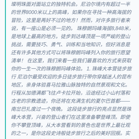
璨明珠面对面站立的独特机会。尼泊尔境内有超过一半
的世界8000米以上的高峰，如果你在寻找一种高海拔的
冒险，这里是再好不过的地方！然而，对许多旅行者来
说，有一座山是必须一见的。 珠穆朗玛峰海拔8,848米，
是地球上最高的地方。徒步到达峰顶是一项严峻的登山
挑战，需要技巧、勇气、训练和当地知识，但好消息是
还有许多其他方式可以将珠穆朗玛峰列入你的旅行愿望
清单！ 在这里，我们来看一些我们最喜欢的方式来获取
你的一生一次的珠穆朗玛峰体验。 1. 珠峰大本营徒步旅
行 尼泊尔最受欢迎的多日徒步旅行带你穿越迷人的昆布
地区，亲身体验喜马拉雅山脉独特的自然景观和文化。
行程从加德满都飞往卢卡拉开始，沿途经过小山村落和
古老的宗教遗迹，你还将在充满生机的夏尔巴首都——
南岔巴扎度过一个夜晚。 这段徒步旅行的亮点显然是珠
峰大本营，兴奋的登山者们在这里准备攀登峰顶。即使
你不攀登顶峰，从大本营看到的景色也是世界上最壮观
的之一，是你这段史诗般徒步旅行之后的美好回报。实