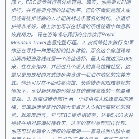
际上，EBC徒步旅行意外地容易。确实，你需要长时间
步行，并且需要合理的体能水平，但你不需要是超人或
已经有徒步经验的人才能挑战这条著名的路线。小道维
护得非常好，晚上你也可以在舒适的茶馆住宿中休息和
恢复精力。 现在咨询或与我们的合作伙伴Royal
Mountain Travel查看完整行程。 2. 皮凯峰徒步旅行 如果
你正在寻找一种更轻松的徒步体验，那么这个穿越珠峰
山脚的短途路线就是一个绝佳选择。最大海拔达到4,065
米，住在茶馆内，并经过几个迷人的喜马拉雅社区，这
是以更加放松的方式徒步游览这一尼泊尔地区的完美方
式。你还可以在不面临高海拔、长途徒步和艰难攀登的
情况下，享受到珠穆朗玛峰及其他巍峨高峰的一些最佳
景观。 3. 哥库湖徒步旅行 另一个提供惊人珠峰景观的选
择，哥库湖徒步旅行的最大卖点是人少和远离繁忙的感
觉。就难度而言，它与EBC徒步相媲美，达到5,400米并
持续在相对高海拔待数天，这里的某些景观同样壮观。
你还可以参观令人惊叹的哥库湖——喜马拉雅山脉中最