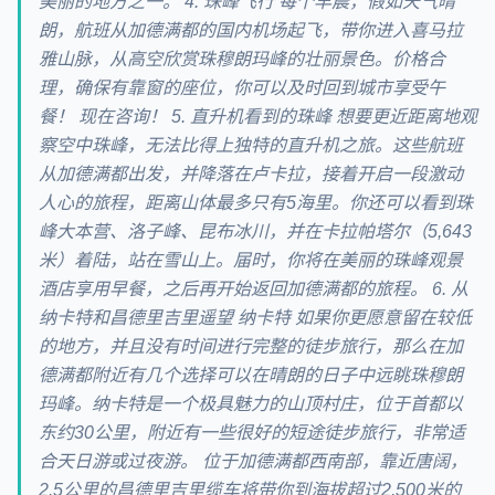
美丽的地方之一。 4. 珠峰飞行 每个早晨，假如天气晴
朗，航班从加德满都的国内机场起飞，带你进入喜马拉
雅山脉，从高空欣赏珠穆朗玛峰的壮丽景色。价格合
理，确保有靠窗的座位，你可以及时回到城市享受午
餐！ 现在咨询！ 5. 直升机看到的珠峰 想要更近距离地观
察空中珠峰，无法比得上独特的直升机之旅。这些航班
从加德满都出发，并降落在卢卡拉，接着开启一段激动
人心的旅程，距离山体最多只有5海里。你还可以看到珠
峰大本营、洛子峰、昆布冰川，并在卡拉帕塔尔（5,643
米）着陆，站在雪山上。届时，你将在美丽的珠峰观景
酒店享用早餐，之后再开始返回加德满都的旅程。 6. 从
纳卡特和昌德里吉里遥望 纳卡特 如果你更愿意留在较低
的地方，并且没有时间进行完整的徒步旅行，那么在加
德满都附近有几个选择可以在晴朗的日子中远眺珠穆朗
玛峰。纳卡特是一个极具魅力的山顶村庄，位于首都以
东约30公里，附近有一些很好的短途徒步旅行，非常适
合天日游或过夜游。 位于加德满都西南部，靠近唐阔，
2.5公里的昌德里吉里缆车将带你到海拔超过2,500米的